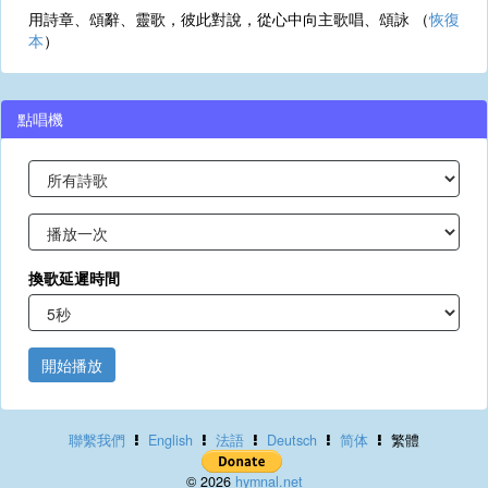
用詩章、頌辭、靈歌，彼此對說，從心中向主歌唱、頌詠 （
恢復
本
）
點唱機
換歌延遲時間
開始播放
聯繫我們
English
法語
Deutsch
简体
繁體
© 2026
hymnal.net