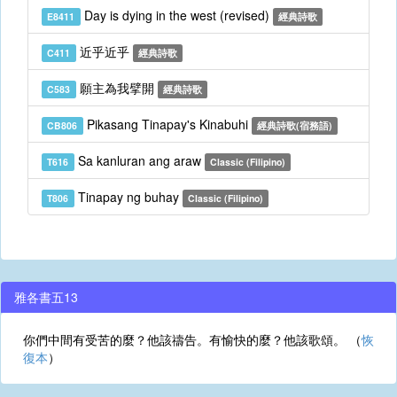
Day is dying in the west (revised)
E8411
經典詩歌
近乎近乎
C411
經典詩歌
願主為我擘開
C583
經典詩歌
Pikasang Tinapay's Kinabuhi
CB806
經典詩歌(宿務語)
Sa kanluran ang araw
T616
Classic (Filipino)
Tinapay ng buhay
T806
Classic (Filipino)
雅各書五13
你們中間有受苦的麼？他該禱告。有愉快的麼？他該歌頌。 （
恢
復本
）