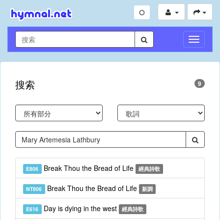
切
換
導
航
搜索
9
Break Thou the Bread of Life
E806
經典詩歌
Break Thou the Bread of Life
NT806
新調
Day is dying in the west
E616
經典詩歌