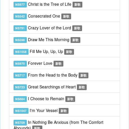
Christ is the Tree of Life
NS977
新歌
Consecrated One
NS542
新歌
Crazy Lover of the Lord
NS791
新歌
Draw Me This Morning
NS598
新歌
Fill Me Up, Up, Up
NS1058
新歌
Forever Love
NS970
新歌
From the Head to the Body
NS717
新歌
Great Searchings of Heart
NS723
新歌
I Choose to Remain
NS884
新歌
I'm Your Vessel
NS1047
新歌
In Nothing Be Anxious (from The Comfort
NS709
Abounds)
新歌