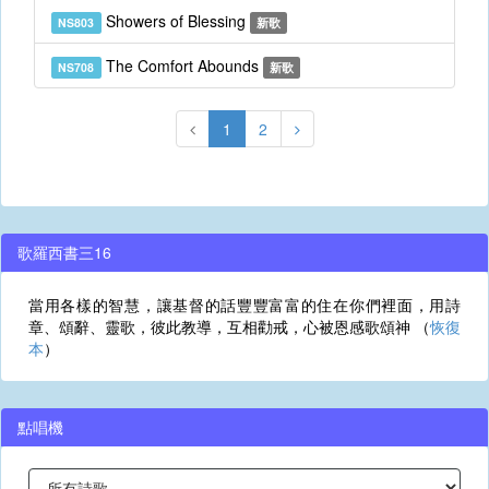
Showers of Blessing
NS803
新歌
The Comfort Abounds
NS708
新歌
1
2
歌羅西書三16
當用各樣的智慧，讓基督的話豐豐富富的住在你們裡面，用詩
章、頌辭、靈歌，彼此教導，互相勸戒，心被恩感歌頌神 （
恢復
本
）
點唱機