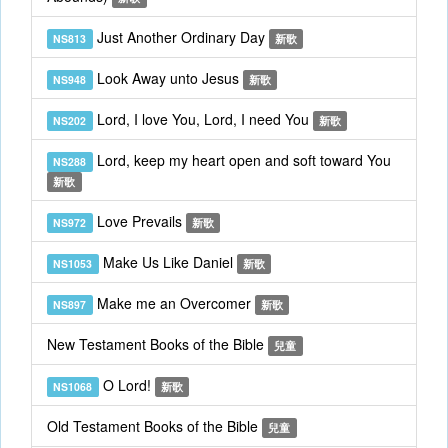
Just Another Ordinary Day
NS813
新歌
Look Away unto Jesus
NS948
新歌
Lord, I love You, Lord, I need You
NS202
新歌
Lord, keep my heart open and soft toward You
NS288
新歌
Love Prevails
NS972
新歌
Make Us Like Daniel
NS1053
新歌
Make me an Overcomer
NS897
新歌
New Testament Books of the Bible
兒童
O Lord!
NS1068
新歌
Old Testament Books of the Bible
兒童