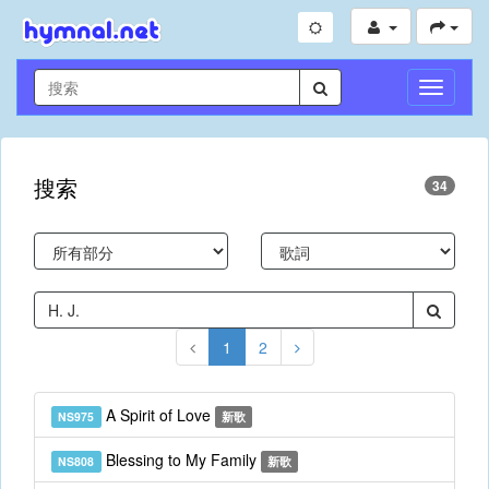
切
換
導
航
搜索
34
1
2
A Spirit of Love
NS975
新歌
Blessing to My Family
NS808
新歌