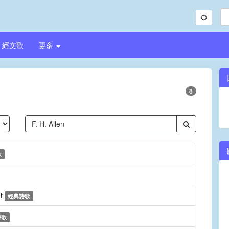
經文歌
更多
8
歌
et
經典詩歌
詩歌