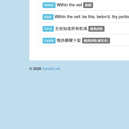
Within the veil
NT642
新調
Within the veil: be this, belov'd, thy porti
E642
主你知道所有乾渴
C219
經典詩歌
惟誇榮耀十架
Cs436
經典詩歌(補充本)
© 2026
hymnal.net