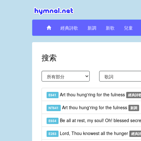
經典詩歌
新調
新歌
兒童
搜索
Art thou hung'ring for the fulness
E641
經典詩
Art thou hung'ring for the fulness
NT641
新調
Be all at rest, my soul! Oh! blessed secr
E654
Lord, Thou knowest all the hunger
E283
經典