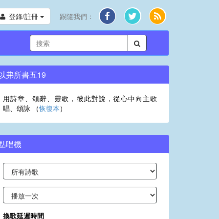
登錄/註冊
跟隨我們：
以弗所書五19
用詩章、頌辭、靈歌，彼此對說，從心中向主歌
唱、頌詠 （
恢復本
）
點唱機
換歌延遲時間