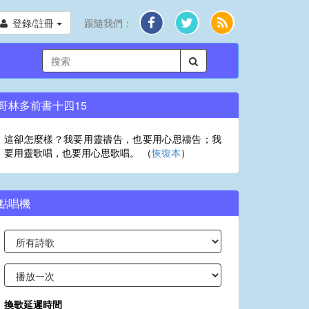
登錄/註冊
跟隨我們：
哥林多前書十四15
這卻怎麼樣？我要用靈禱告，也要用心思禱告；我
要用靈歌唱，也要用心思歌唱。 （
恢復本
）
點唱機
換歌延遲時間