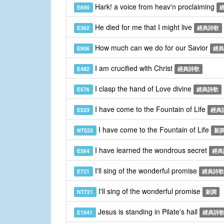
Hark! a voice from heav'n proclaiming
E690
He died for me that I might live
E362
經典詩歌
How much can we do for our Savior
E906
經典
I am crucified with Christ
E482
經典詩歌
I clasp the hand of Love divine
E576
經典詩歌
I have come to the Fountain of Life
E523
經典
I have come to the Fountain of Life
NT523
新
I have learned the wondrous secret
E564
經典
I'll sing of the wonderful promise
E721
經典詩歌
I'll sing of the wonderful promise
NT721
新調
Jesus is standing in Pilate's hall
E1041
經典詩