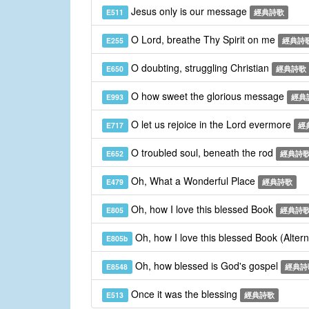
Jesus only is our message
E511
經典詩歌
O Lord, breathe Thy Spirit on me
E255
經典詩
O doubting, struggling Christian
E650
經典詩歌
O how sweet the glorious message
E993
經典
O let us rejoice in the Lord evermore
E717
經
O troubled soul, beneath the rod
E652
經典詩
Oh, What a Wonderful Place
E479
經典詩歌
Oh, how I love this blessed Book
E805
經典詩
Oh, how I love this blessed Book (Alter
E805b
Oh, how blessed is God's gospel
E8548
經典詩
Once it was the blessing
E513
經典詩歌