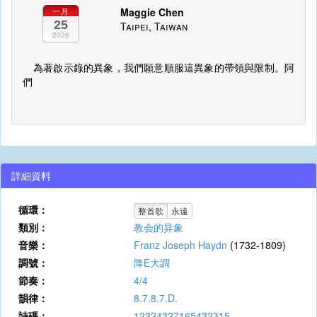
Maggie Chen
一月
25
Taipei, Taiwan
2026
為著啟示錄的異象，我們願意順服這異象的帶領與限制。阿
們
詳細資料
循環：
整首歌
永遠
類別：
教会的异象
音樂：
Franz Joseph Haydn
(1732-1809)
調號：
降E大調
節奏：
4/4
韻律：
8.7.8.7.D.
詩碼：
12324327165432315