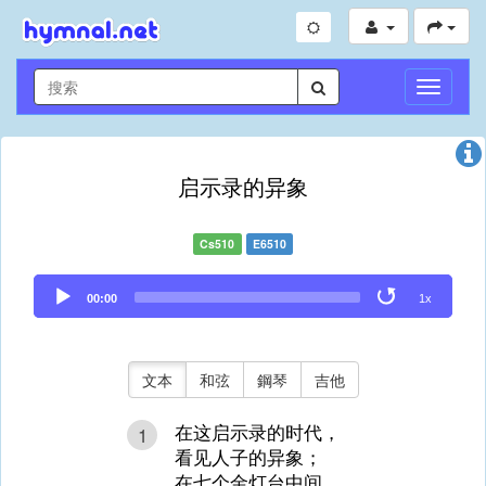
切
換
導
航
启示录的异象
Cs510
E6510
Audio
00:00
1x
Player
文本
和弦
鋼琴
吉他
在这启示录的时代，
1
看见人子的异象；
在七个金灯台中间，