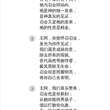
祂与召会同动向。
祂是神的独一发表，
是神真实的见证，
召会又是祂的发表，
祂的性质是精金。
主阿，你曾呼召召会，
2
发光为你作见证；
我们愿意成就你意，
除去所有的瑕疵。
世代虽然弯曲悖谬，
极其黑暗无生命，
召会却是照耀明亮，
将你自己全表明。
主阿，我们喜乐赞美，
3
召会也是你新妇；
从她你能得男孩子，
借以打败你仇敌。