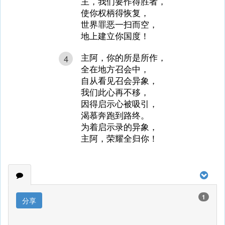
主，我们要作得胜者，
使你权柄得恢复，
世界罪恶一扫而空，
地上建立你国度！
主阿，你的所是所作，
4
全在地方召会中，
自从看见召会异象，
我们此心再不移，
因得启示心被吸引，
渴慕奔跑到路终。
为着启示录的异象，
主阿，荣耀全归你！
1
分享