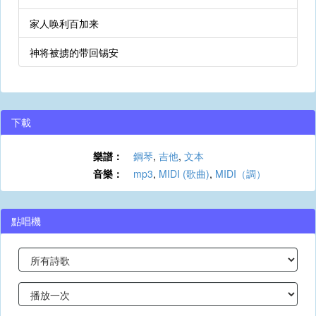
家人唤利百加来
神将被掳的带回锡安
下載
樂譜：
鋼琴
,
吉他
,
文本
音樂：
mp3
,
MIDI (歌曲)
,
MIDI（調）
點唱機