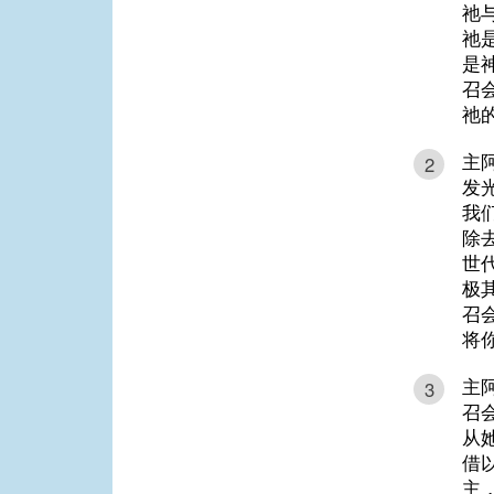
祂
祂
是
召
祂
主
2
发
我
除
世
极
召
将
主
3
召
从
借
主