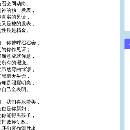
与召会同动向。
是神的独一发表，
神真实的见证，
会又是祂的发表，
的性质是精金。
阿，你曾呼召召会，
光为你作见证；
们愿意成就你意，
去所有的瑕疵。
代虽然弯曲悖谬，
其黑暗无生命，
会却是照耀明亮，
你自己全表明。
阿，我们喜乐赞美，
会也是你新妇；
她你能得男孩子，
以打败你仇敌。
，我们要作得胜者，