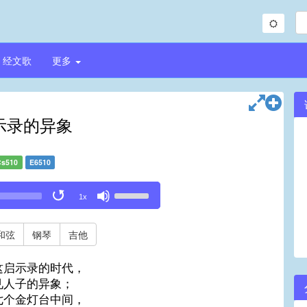
经文歌
更多
示录的异象
Cs510
E6510
Use
1x
Up/Down
Arrow
keys
和弦
钢琴
吉他
to
increase
这启示录的时代，
or
见人子的异象；
decrease
七个金灯台中间，
volume.