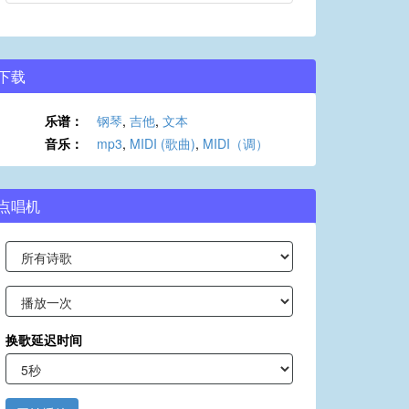
下载
乐谱：
钢琴
,
吉他
,
文本
音乐：
mp3
,
MIDI (歌曲)
,
MIDI（调）
点唱机
换歌延迟时间