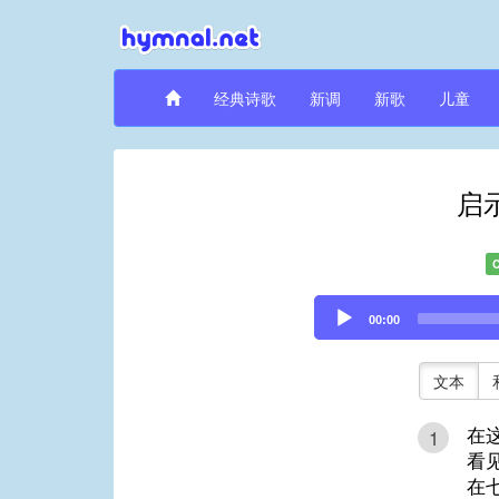
经典诗歌
新调
新歌
儿童
启
Audio
00:00
Player
文本
在
1
看
在