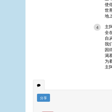
使
世
地
主
4
全
自
我
因
渴
为
主
分享