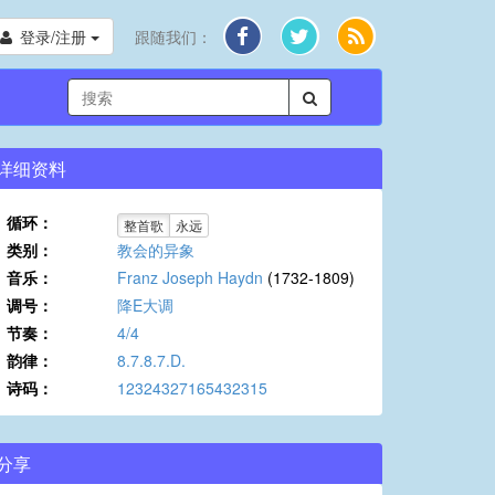
登录/注册
跟随我们：
详细资料
循环：
整首歌
永远
类别：
教会的异象
音乐：
Franz Joseph Haydn
(1732-1809)
调号：
降E大调
节奏：
4/4
韵律：
8.7.8.7.D.
诗码：
12324327165432315
分享