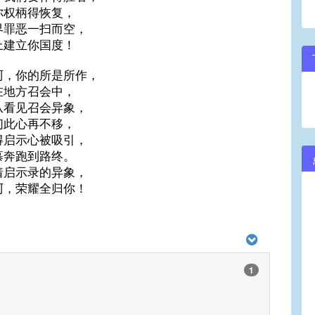
你权柄得恢复，
界罪恶一扫而空，
上建立你国度！
阿，你的所是所作，
在地方召会中，
从看见召会异象，
们此心再不移，
得启示心被吸引，
慕奔跑到路终。
着启示录的异象，
阿，荣耀全归你！
1