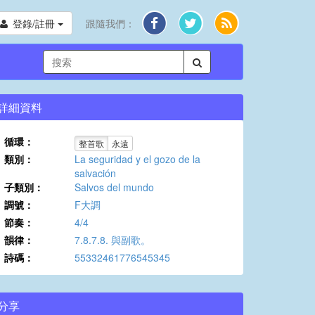
登錄/註冊
跟隨我們：
詳細資料
循環：
整首歌
永遠
類別：
La seguridad y el gozo de la
salvación
子類別：
Salvos del mundo
調號：
F大調
節奏：
4/4
韻律：
7.8.7.8. 與副歌。
詩碼：
55332461776545345
分享