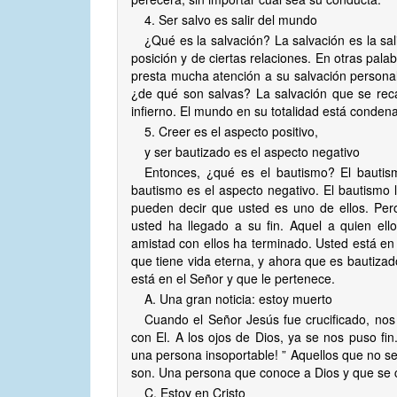
4. Ser salvo es salir del mundo
¿Qué es la salvación? La salvación es la sali
posición y de ciertas relaciones. En otras pala
presta mucha atención a su salvación persona
¿de qué son salvas? La salvación que se recal
infierno. El mundo en su totalidad está conden
5. Creer es el aspecto positivo,
y ser bautizado es el aspecto negativo
Entonces, ¿qué es el bautismo? El bautism
bautismo es el aspecto negativo. El bautismo
pueden decir que usted es uno de ellos. Pe
usted ha llegado a su fin. Aquel a quien ell
amistad con ellos ha terminado. Usted está en 
que tiene vida eterna, y ahora que es bautiza
está en el Señor y que le pertenece.
A. Una gran noticia: estoy muerto
Cuando el Señor Jesús fue crucificado, nos 
con El. A los ojos de Dios, ya se nos puso f
una persona insoportable! ” Aquellos que no 
son. Una persona que conoce a Dios y que se c
C. Estoy en Cristo