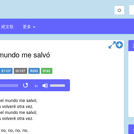
經文歌
更多
 mundo me salvó
E1127
G1127
R252
S162
Use
1x
Up/Down
Arrow
del mundo me salvó;
keys
 volveré otra vez.
to
del mundo me salvó;
increase
 volveré otra vez.
or
decrease
 no, no, no, no,
volume.