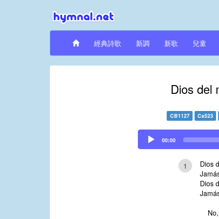
經典詩歌
新調
新歌
兒童
Dios del
CB1127
Cs523
Audio
00:00
Player
Dios 
1
Jamás
Dios 
Jamás
No,