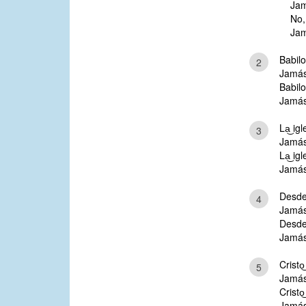
Jam
No,
Jam
Babilo
2
Jamás
Babilo
Jamás
La͜ igl
3
Jamás
La͜ igl
Jamás
Desde
4
Jamás
Desde
Jamás
Cristo
5
Jamás
Cristo
Jamás