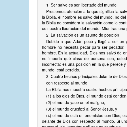
1. Ser salvo es ser libertado del mundo
Prestemos atención a lo que significa la sa
la Biblia, el hombre es salvo del mundo, no del 
la Biblia no considera la salvación como lo cont
es nuestra liberación del mundo. Mientras una
2. La salvación es un asunto de posición
Debido a que Adán pecó y llegó a ser un p
hombre no necesita pecar para ser pecador. 
hombre. En la actualidad, Dios nos salvó de e
no importa qué clase de persona sea, uste
incorrecta; es una posición en la que perece y 
mundo, está perdido.
3. Cuatro hechos principales delante de Dios
con respecto al mundo
La Biblia nos muestra cuatro hechos princip
(1) a los ojos de Dios, el mundo está conde
(2) el mundo yace en el maligno;
(3) el mundo crucificó al Señor Jesús, y
(4) el mundo está en enemistad con Dios; es
delante de Dios con respecto al mundo. Si u
perecerá, sin importar cuál sea su conducta.