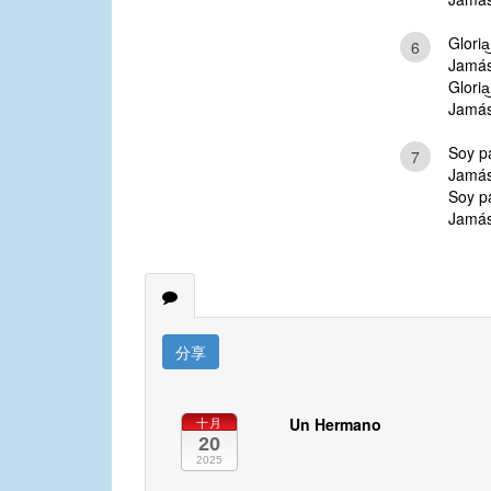
Gloria
6
Jamás
Gloria
Jamás
Soy pa
7
Jamás
Soy pa
Jamás
分享
Un Hermano
十月
20
2025