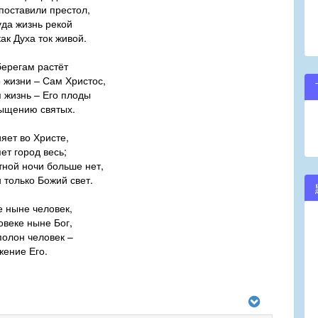
поставили престол,
уда жизнь рекой
как Духа ток живой.
берегам растёт
 жизни – Сам Христос,
 жизнь – Его плоды
ыщению святых.
ияет во Христе,
ет город весь;
ной ночи больше нет,
 только Божий свет.
е ныне человек,
овеке ныне Бог,
полон человек –
ение Его.