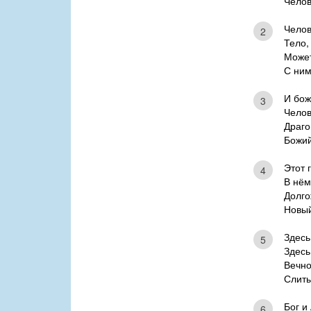
Челов
Челов
2
Тело,
Может
С ним
И бож
3
Челов
Драго
Божий
Этот 
4
В нём
Долго
Новы
Здесь
5
Здесь
Вечно
Слиты
Бог и
6