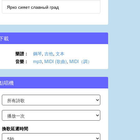
Ярко сияет славный град
下載
樂譜：
鋼琴
,
吉他
,
文本
音樂：
mp3
,
MIDI (歌曲)
,
MIDI（調）
點唱機
換歌延遲時間