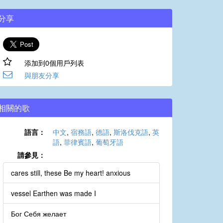
分享
添加到0個用戶列表
與朋友分享
相關的歌
語言：
中文
,
宿務語
,
德語
,
斯洛伐克語
,
英
語
,
菲律賓語
,
葡萄牙語
請參見：
cares still, these Be my heart! anxious
vessel Earthen was made I
Бог Себя желает