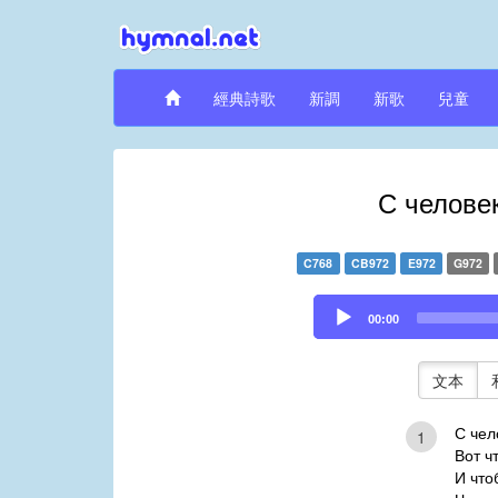
經典詩歌
新調
新歌
兒童
С челове
C768
CB972
E972
G972
Audio
00:00
Player
文本
С чел
1
Вот ч
И что