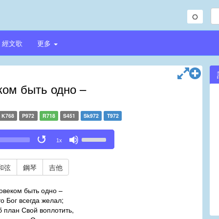
經文歌
更多
ком быть одно –
K768
P972
R718
S451
Sk972
T972
Use
1x
Up/Down
Arrow
keys
和弦
鋼琴
吉他
to
increase
овеком быть одно –
or
то Бог всегда желал;
decrease
б план Свой воплотить,
volume.