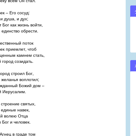
еку всем Он стал.
ек – Его сосуд:
 и душа, и дух;
 Бог как жизнь войти,
 единство обрести.
ественный поток
ек приемлет, чтоб
ценным камнем стать,
 город созидать.
город строил Бог,
 желанья воплотил;
жданный Божий дом –
й Иерусалим.
 строение святых,
 единые навек,
й волею Отца
 Бог и человек.
 Агнец в граде том