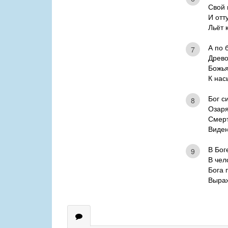
Свой 
И отт
Льёт 
А по 
7
Древо
Божья
К нас
Бог с
8
Озаря
Смерт
Виден
В Бог
9
В чел
Бога 
Выраж