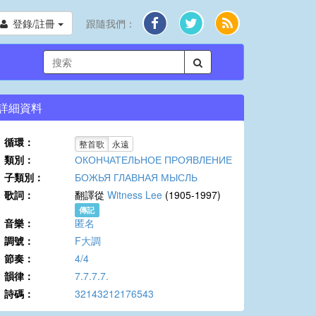
登錄/註冊
跟隨我們：
詳細資料
循環：
整首歌
永遠
類別：
ОКОНЧАТЕЛЬНОЕ ПРОЯВЛЕНИЕ
子類別：
БОЖЬЯ ГЛАВНАЯ МЫСЛЬ
歌詞：
翻譯從
Witness Lee
(1905-1997)
傳記
音樂：
匿名
調號：
F大調
節奏：
4/4
韻律：
7.7.7.7.
詩碼：
32143212176543