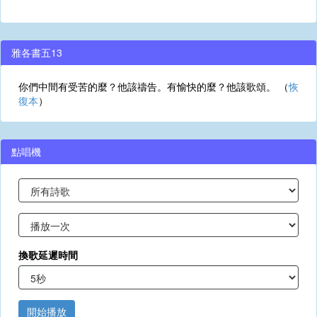
雅各書五13
你們中間有受苦的麼？他該禱告。有愉快的麼？他該歌頌。 （
恢
復本
）
點唱機
換歌延遲時間
開始播放