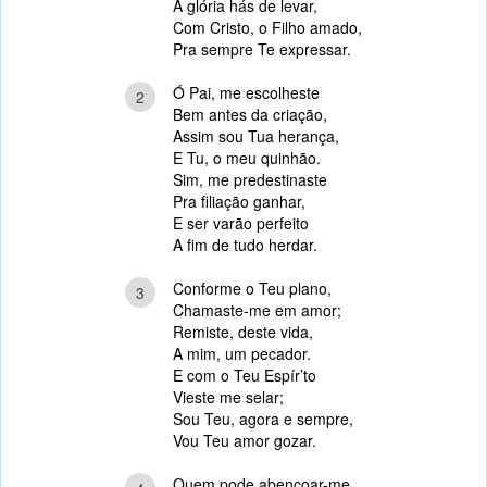
À glória hás de levar,
Com Cristo, o Filho amado,
Pra sempre Te expressar.
Ó Pai, me escolheste
2
Bem antes da criação,
Assim sou Tua herança,
E Tu, o meu quinhão.
Sim, me predestinaste
Pra filiação ganhar,
E ser varão perfeito
A fim de tudo herdar.
Conforme o Teu plano,
3
Chamaste-me em amor;
Remiste, deste vida,
A mim, um pecador.
E com o Teu Espír’to
Vieste me selar;
Sou Teu, agora e sempre,
Vou Teu amor gozar.
Quem pode abençoar-me,