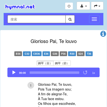
切
換
導
航
Glorioso Pai, Te louvo
B36
C32
CB36
E36
G36
P36
R30
S24
T36
鋼琴（全）
鋼琴（節）
Audio
00:00
1x
Player
Glorioso Pai, Te louvo,
1
Pois Tua imagem sou;
A fim de alegrar-Te,
À Tua face estou.
Os filhos que escolheste,