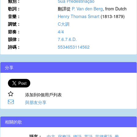
類別：
Sua Predestinação
歌詞：
翻譯從
P. Van den Berg
, from Dutch
音樂：
Henry Thomas Smart
(1813-1879)
調號：
C大調
節奏：
4/4
韻律：
7.6.7.6.D.
詩碼：
5534653114562
分享
添加到0個用戶列表
與朋友分享
相關的歌
語言：
中文
,
宿務語
,
德語
,
英語
,
菲律賓語
,
葡