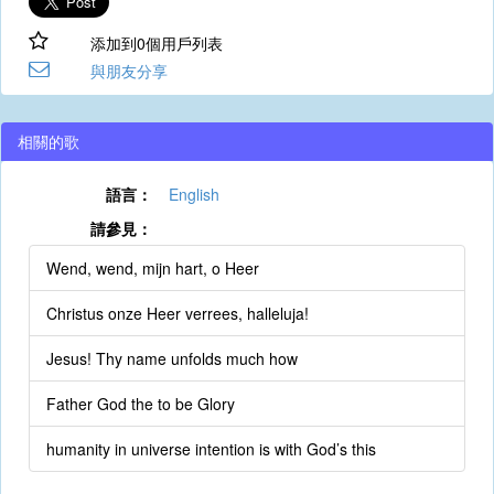
添加到0個用戶列表
與朋友分享
相關的歌
語言：
English
請參見：
Wend, wend, mijn hart, o Heer
Christus onze Heer verrees, halleluja!
Jesus! Thy name unfolds much how
Father God the to be Glory
humanity in universe intention is with God’s this