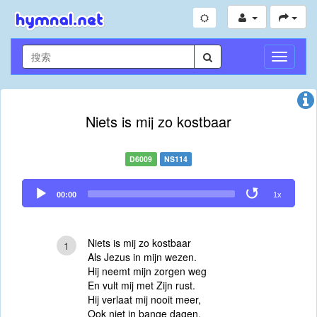
切
換
導
航
Niets is mij zo kostbaar
D6009
NS114
Audio
00:00
1x
Player
Niets is mij zo kostbaar
1
Als Jezus in mijn wezen.
Hij neemt mijn zorgen weg
En vult mij met Zijn rust.
Hij verlaat mij nooit meer,
Ook niet in bange dagen.