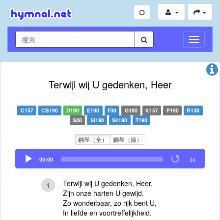
切
換
導
航
Terwijl wij U gedenken, Heer
C157
CB190
D190
E190
F30
G190
K157
P190
R138
S88
Si190
Sk190
T190
鋼琴（全）
鋼琴（節）
Audio
00:00
1x
Player
Terwijl wij U gedenken, Heer,
1
Zijn onze harten U gewijd.
Zo wonderbaar, zo rijk bent U,
In liefde en voortreffelijkheid.