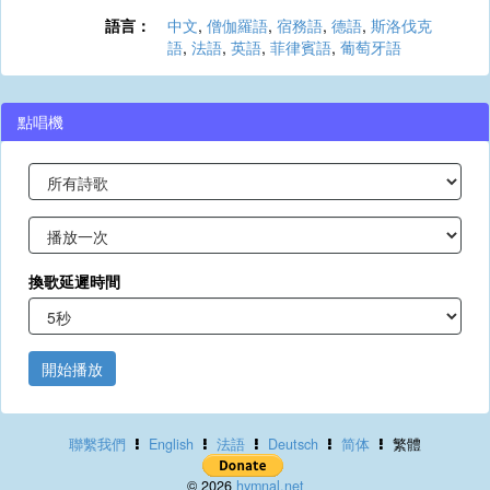
語言：
中文
,
僧伽羅語
,
宿務語
,
德語
,
斯洛伐克
語
,
法語
,
英語
,
菲律賓語
,
葡萄牙語
點唱機
換歌延遲時間
開始播放
聯繫我們
English
法語
Deutsch
简体
繁體
© 2026
hymnal.net