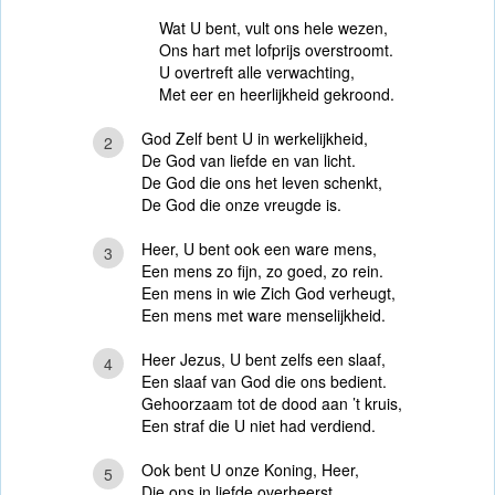
Wat U bent, vult ons hele wezen,
Ons hart met lofprijs overstroomt.
U overtreft alle verwachting,
Met eer en heerlijkheid gekroond.
God Zelf bent U in werkelijkheid,
2
De God van liefde en van licht.
De God die ons het leven schenkt,
De God die onze vreugde is.
Heer, U bent ook een ware mens,
3
Een mens zo fijn, zo goed, zo rein.
Een mens in wie Zich God verheugt,
Een mens met ware menselijkheid.
Heer Jezus, U bent zelfs een slaaf,
4
Een slaaf van God die ons bedient.
Gehoorzaam tot de dood aan ’t kruis,
Een straf die U niet had verdiend.
Ook bent U onze Koning, Heer,
5
Die ons in liefde overheerst.