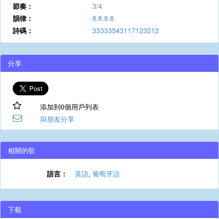
節奏：
3/4
韻律：
8.8.8.8.
詩碼：
33333543117123212
分享
添加到0個用戶列表
與朋友分享
相關的歌
語言：
英語
,
葡萄牙語
下載