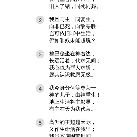
旧人了结，同死同葬。
我且与主一同复生，
2
向罪已死，向敌夸胜一
岂可依旧罪中生活，
俨如罪奴未能超脱？
祂已稳坐在神右边，
3
长远活着，代求无间；
我心也为罪人求祈，
愿其认识救恩无极。
我今身分何等尊荣一
4
神的儿子，由神重生！
地上生活将主彰显，
有主在天为我代言。
高升的主超越天际，
5
又作生命活在我里；
我虽寄庐困苦世间，