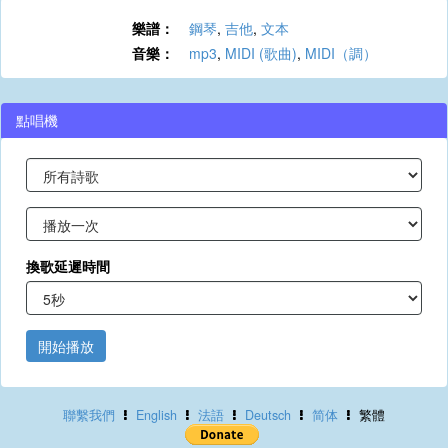
樂譜：
鋼琴
,
吉他
,
文本
音樂：
mp3
,
MIDI (歌曲)
,
MIDI（調）
點唱機
換歌延遲時間
開始播放
聯繫我們
English
法語
Deutsch
简体
繁體