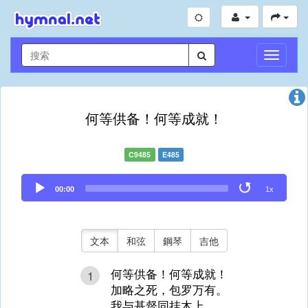
切
換
導
航
何等供备！何等成就！
C9485
E485
Audio
00:00
1x
Player
文本
和弦
鋼琴
吉他
何等供备！何等成就！
1
加略之死，包罗万有。
我与基督同挂木上，