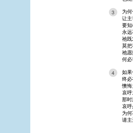
为何
3
让主
要知
永远
祂既
莫把
祂愿
何必
如果
4
终必
懊悔
哀呼
那时
哀呼
为何
请主