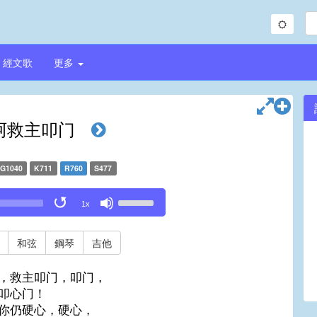
經文歌
更多
阿救主叩门
G1040
K711
R760
S477
Use
1x
Up/Down
Arrow
keys
和弦
鋼琴
吉他
to
increase
，救主叩门，叩门，
or
叩心门！
decrease
你仍硬心，硬心，
volume.