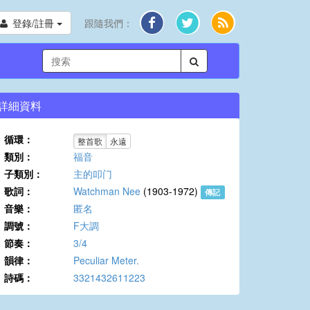
登錄/註冊
跟隨我們：
詳細資料
循環：
整首歌
永遠
類別：
福音
子類別：
主的叩门
歌詞：
Watchman Nee
(1903-1972)
傳記
音樂：
匿名
調號：
F大調
節奏：
3/4
韻律：
Peculiar Meter.
詩碼：
3321432611223