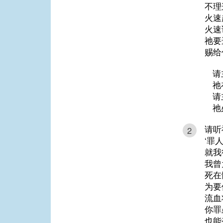
不理
火速
火速
祂要
赐给
请
祂
请
祂
请听
2
‘罪
就我
我曾
死在
为要
流血
你罪
也能