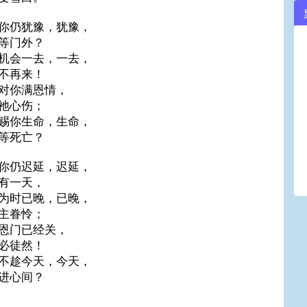
你仍犹豫，犹豫，
等门外？
机会一去，一去，
不再来！
对你满恩情，
祂心伤；
赐你生命，生命，
等死亡？
你仍迟延，迟延，
有一天，
为时已晚，已晚，
主眷怜；
恩门已经关，
必徒然！
不趁今天，今天，
进心间？