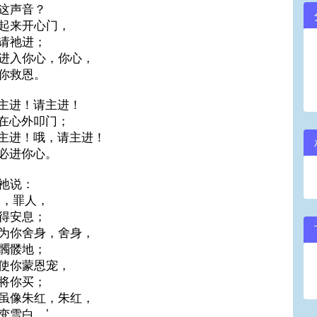
这声音？
起来开心门，
请祂进；
进入你心，你心，
你救恩。
主进！请主进！
在心外叩门；
主进！哦，请主进！
必进你心。
祂说：
人，罪人，
得安息；
为你舍身，舍身，
髑髅地；
使你蒙恩宠，
将你买；
虽像朱红，朱红，
变雪白。’