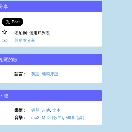
分享
添加到1個用戶列表
與朋友分享
相關的歌
語言：
英語
,
葡萄牙語
下載
樂譜：
鋼琴
,
吉他
,
文本
音樂：
mp3
,
MIDI (歌曲)
,
MIDI（調）