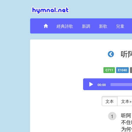
經典詩歌
新調
新歌
兒童
听
C711
E1040
Audio
00:00
Player
文本
文本+
听阿
1
不住
为何