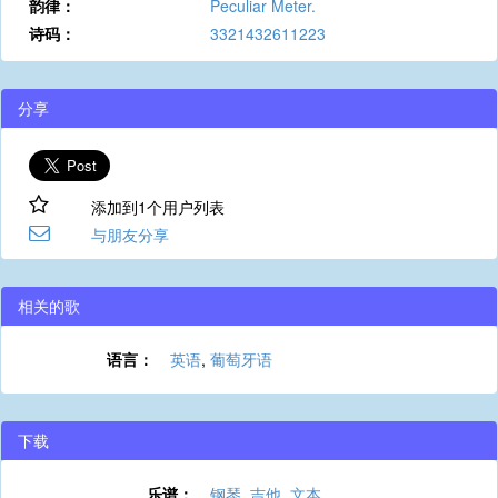
韵律：
Peculiar Meter.
诗码：
3321432611223
分享
添加到1个用户列表
与朋友分享
相关的歌
语言：
英语
,
葡萄牙语
下载
乐谱：
钢琴
,
吉他
,
文本