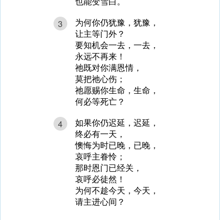
也能变雪白。’
为何你仍犹豫，犹豫，
3
让主等门外？
要知机会一去，一去，
永远不再来！
祂既对你满恩情，
莫把祂心伤；
祂愿赐你生命，生命，
何必等死亡？
如果你仍迟延，迟延，
4
终必有一天，
懊悔为时已晚，已晚，
哀呼主眷怜；
那时恩门已经关，
哀呼必徒然！
为何不趁今天，今天，
请主进心间？