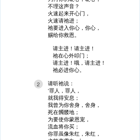
不理这声音？
火速起来开心门，
火速请祂进；
祂要进入你心，你心，
赐给你救恩。
请主进！请主进！
祂在心外叩门；
请主进！哦，请主进！
祂必进你心。
请听祂说：
2
‘罪人，罪人，
就我得安息；
我曾为你舍身，舍身，
死在髑髅地；
为要使你蒙恩宠，
流血将你买；
你罪虽像朱红，朱红，