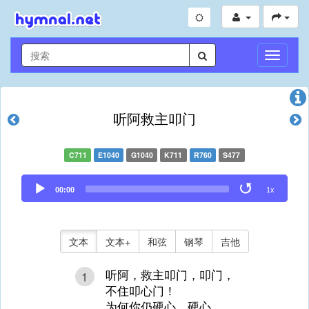
切
换
导
航
听阿救主叩门
C711
E1040
G1040
K711
R760
S477
Audio
00:00
1x
Player
文本
文本+
和弦
钢琴
吉他
听阿，救主叩门，叩门，
1
不住叩心门！
为何你仍硬心，硬心，