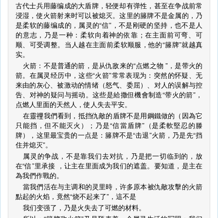
古代士兵用藤编成的大盾牌，轻便却有弹性，甚至在争战前常
浸湿，使火箭射来时可以被熄灭。这里的籐牌不是金属的，乃
是柔软的藤编成的，属灵的“信”，不是刚硬的坚持，也不是人
的意志，乃是一种：柔软向着神的依靠；在主面前可弯、可
顺、可受调整。当人越在主面前柔软顺服，他的“籐牌”就越真
实。
火箭：不是普通的箭，是从仇敌来的“点燃之物 ”，是带火的
箭。在属灵经历中，这些“火箭”常常表现为：突然的怀疑、无
来由的灰心、被激动的情绪（怒气、委屈）、对人的误解与控
告、对神的疑问与摇动。这些是給撒但機會制造“带火的箭”，
点燃人里面的天然人，使人失去平安。
在靈𥚃我們看到，抵挡仇敵的盾牌不是用鋼鐵做的（因為它
只能挡，但不能灭火）；乃是“信當盾牌”（是柔軟堅忍的滕
牌），这里最宝贵的一点是：籐牌不是“击退”火箭，乃是先“挡
住并熄灭”。
属灵的争战，不是靠我们去对抗，乃是把一切临到的，放
在“信”里承接 ，让主在里面成为我们的遮盖。要知道，是主在
為我們作戰的。
當我們活在与主调和的灵里時，许多原本被仇敵攻擊的火箭
點起的火焰，竟然“烧不起来了”，這不是
我们变强了，乃是火失去了可燃的材料。