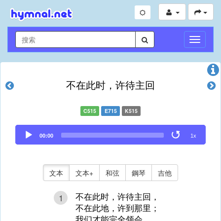
切
換
導
航
不在此时，许待主回
C515
E715
K515
Audio
00:00
1x
Player
文本
文本+
和弦
鋼琴
吉他
不在此时，许待主回，
1
不在此地，许到那里；
我们才能完全领会，