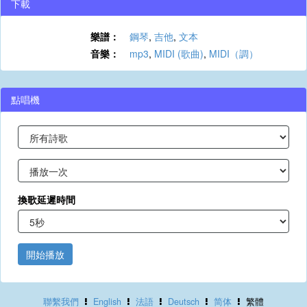
下載
樂譜：
鋼琴
,
吉他
,
文本
音樂：
mp3
,
MIDI (歌曲)
,
MIDI（調）
點唱機
換歌延遲時間
開始播放
聯繫我們
English
法語
Deutsch
简体
繁體