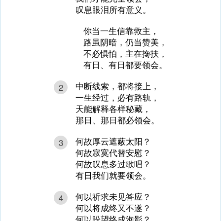
叹息眼泪所有意义。
你当一生信靠救主，
路虽阴暗，仍当赞美，
不必惧怕，主在搀扶，
有日、有日都要领会。
中断线索，都将接上，
2
一生经过，必有路轨，
天能解释各样秘藏，
那日、那日都必领会。
何故厚云遮蔽太阳？
3
何故寂寞代替安慰？
何故叹息多过歌唱？
有日我们就要领会。
何以祈求未见答应？
4
何以将成终又不遂？
何以盼望终成泡影？