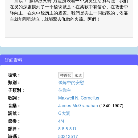
所以：“籐牌敌火箭”乃是预表着一个属灵生活的写照：我们
在灵的深處摸到了一个秘诀就是：在柔软中有信心、在攻击中
转向主、在火中经历主的遮盖。我們是與主一同出戰的，依靠
主就能剛強站立，就能擊去仇敵的火箭。阿們！
詳細資料
循環：
整首歌
永遠
類別：
试炼中的安慰
子類別：
信靠主
歌詞：
Maxwell N. Cornelius
音樂：
James McGranahan
(1840-1907)
調號：
G大調
節奏：
4/4
韻律：
8.8.8.8.D.
詩碼：
53213517