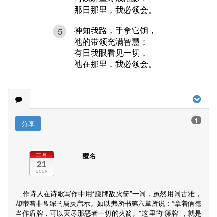
那日那里，我必领会。
神知我路，手拿它钥，
5
祂的带领充满智慧；
有日我眼看见一切，
祂在那里，我必领会。
1
分享
匿名
三月
21
2026
作诗人在诗歌写作中用“籐牌敌火箭”一词，虽然用词古雅，
却带着非常深的属灵启示。如以弗所书第六章所说：“拿着信德
当作盾牌，可以灭尽那恶者一切的火箭。”这里的“籐牌”，就是