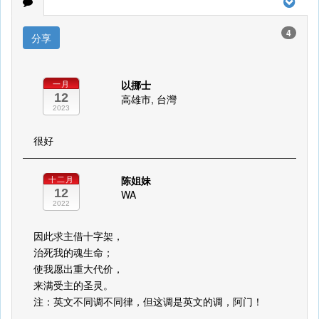
4
分享
以挪士
一月
12
高雄市, 台灣
2023
很好
陈姐妹
十二月
12
WA
2022
因此求主借十字架，
治死我的魂生命；
使我愿出重大代价，
来满受主的圣灵。
注：英文不同调不同律，但这调是英文的调，阿门！