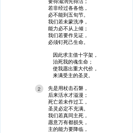
要得滋润先得洁；
若非经过各各他，
必不能到五旬节。
我们若未蒙洗净，
能力必不从上倾；
我们若要作见证，
必须钉死己生命。
因此求主借十字架，
治死我的魂生命；
使我愿出重大代价，
来满受主的圣灵。
先是用杖击石磐，
2
后来活水才溢漫；
死亡若未作过工，
圣灵必定不充满。
我们若真同主死，
愿意万有都损失，
主的能力要降临，