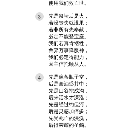
使用我们救亡世。
先是祭坛后是火，
3
若没丧失就没果；
若非所有先奉献，
必定不能登宝座。
我们若真肯牺牲，
舍弃万事降服神，
我们必定得能力，
因主信托顺从人。
先是豫备瓶子空，
4
后是膏油盛其中；
先是山谷挖成沟，
后来活水才深泓；
先是经过约但河，
后是灵感加倍多；
先受死亡的浸洗，
后得荣耀的圣鸽。