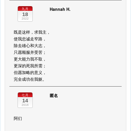
Hannah H.
九月
18
2022
既是这样，求我主，
使我忠诚走窄路，
除去雄心和大志，
只愿顺服并受苦；
更大能力我不取，
更深的死我所需；
但愿加略的意义，
完全成功在我躯。
匿名
七月
14
2016
阿们