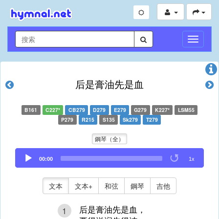
切
換
導
航
后是膏油先是血
B161
C227*
CB279
D279
E279
G279
K227*
LSM55
P279
R215
S135
Sk279
T279
鋼琴（全）
Audio
00:00
1x
Player
文本
文本+
和弦
鋼琴
吉他
后是膏油先是血，
1