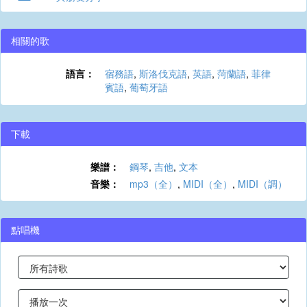
相關的歌
語言：
宿務語
,
斯洛伐克語
,
英語
,
菏蘭語
,
菲律
賓語
,
葡萄牙語
下載
樂譜：
鋼琴
,
吉他
,
文本
音樂：
mp3（全）
,
MIDI（全）
,
MIDI（調）
點唱機