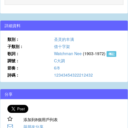
詳細資料
類別：
圣灵的丰满
子類別：
借十字架
歌詞：
Watchman Nee
(1903-1972)
傳記
調號：
C大調
節奏：
6/8
詩碼：
12343454322212432
分享
添加到8個用戶列表
與朋友分享