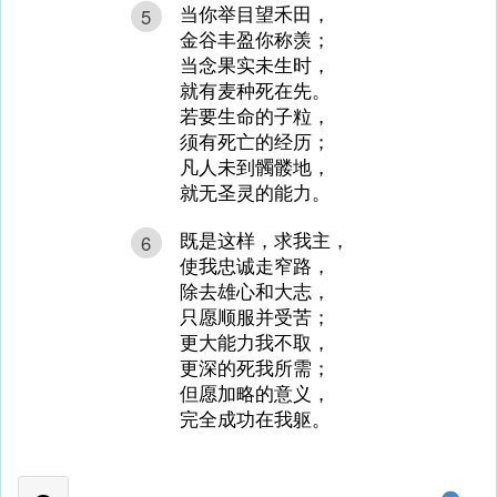
当你举目望禾田，
5
金谷丰盈你称羡；
当念果实未生时，
就有麦种死在先。
若要生命的子粒，
须有死亡的经历；
凡人未到髑髅地，
就无圣灵的能力。
既是这样，求我主，
6
使我忠诚走窄路，
除去雄心和大志，
只愿顺服并受苦；
更大能力我不取，
更深的死我所需；
但愿加略的意义，
完全成功在我躯。