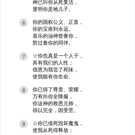
神已叫你从死复活，
显明你是祂儿子。
你的国权公义、正直，
6
你的宝座到永远。
喜乐的油神曾膏你，
胜过膏你的同伴。
☆你也真是一个人子，
7
具有我们的人性；
借恩为我尝了死味，
使我能有你生命。
你已得了尊贵、荣耀，
8
万有向你全降服，
你这神的救恩元帅，
得以完全，因受苦。
☆你已借死毁坏魔鬼，
9
使我从死得释放；