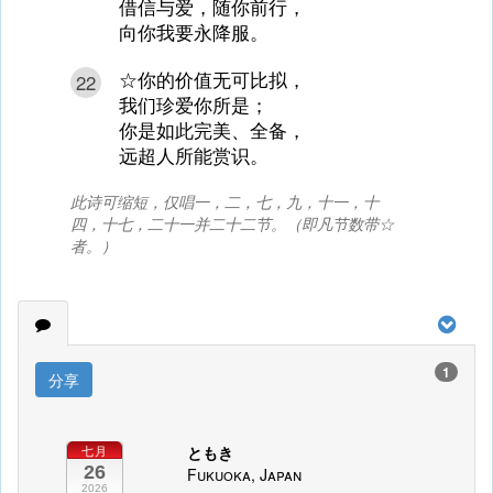
借信与爱，随你前行，
向你我要永降服。
☆你的价值无可比拟，
22
我们珍爱你所是；
你是如此完美、全备，
远超人所能赏识。
此诗可缩短，仅唱一，二，七，九，十一，十
四，十七，二十一并二十二节。（即凡节数带☆
者。）
1
分享
ともき
七月
26
Fukuoka, Japan
2026