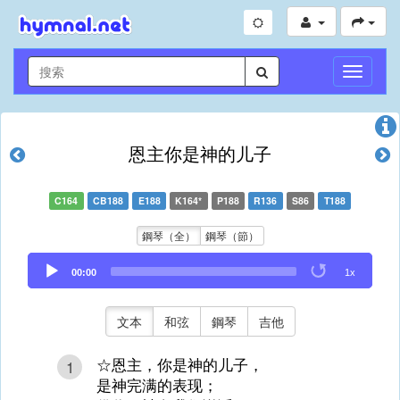
切
換
導
航
恩主你是神的儿子
C164
CB188
E188
K164*
P188
R136
S86
T188
鋼琴（全）
鋼琴（節）
Audio
00:00
1x
Player
文本
和弦
鋼琴
吉他
☆恩主，你是神的儿子，
1
是神完满的表现；