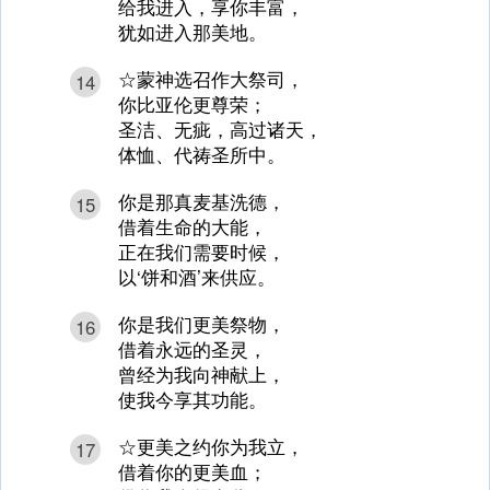
给我进入，享你丰富，
犹如进入那美地。
☆蒙神选召作大祭司，
14
你比亚伦更尊荣；
圣洁、无疵，高过诸天，
体恤、代祷圣所中。
你是那真麦基洗德，
15
借着生命的大能，
正在我们需要时候，
以‘饼和酒’来供应。
你是我们更美祭物，
16
借着永远的圣灵，
曾经为我向神献上，
使我今享其功能。
☆更美之约你为我立，
17
借着你的更美血；