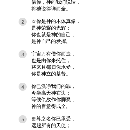
借你，神向我们说话，
将祂说得详而全。
☆你是神的本体真像，
2
是神荣耀的光辉；
你也就是神的自己，
是神自己的发挥。
宇宙万有借你而造，
3
也是由你来托住，
将来且都归你承受，
你是神立的基督。
你已洗净我们的罪，
4
今坐高天神右边；
等候仇敌作你脚凳，
神的旨意得成全。
更尊之名你已承受，
5
远超所有的天使；