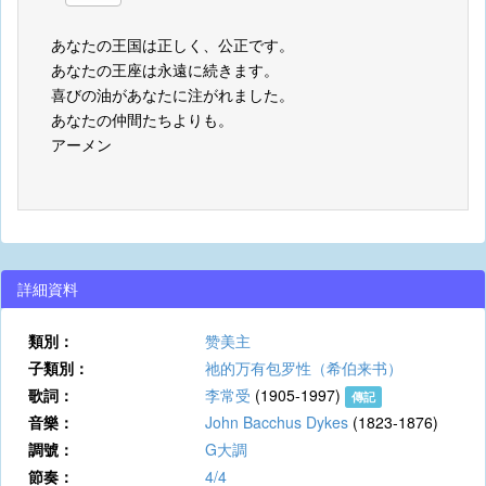
あなたの王国は正しく、公正です。
あなたの王座は永遠に続きます。
喜びの油があなたに注がれました。
あなたの仲間たちよりも。
アーメン
詳細資料
類別：
赞美主
子類別：
祂的万有包罗性（希伯来书）
歌詞：
李常受
(1905-1997)
傳記
音樂：
John Bacchus Dykes
(1823-1876)
調號：
G大調
節奏：
4/4