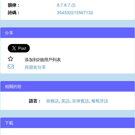
韻律：
8.7.8.7.(I)
詩碼：
354332215567132
分享
添加到2個用戶列表
與朋友分享
相關的歌
語言：
宿務語
,
英語
,
菲律賓語
,
葡萄牙語
下載