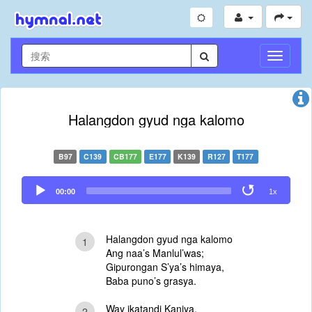
切
換
導
航
Halangdon gyud nga kalomo
B97
C139
CB177
E177
K139
R127
T177
Audio
00:00
1x
Player
Halangdon gyud nga kalomo
1
Ang naa’s Manlul’was;
Gipurongan S’ya’s himaya,
Baba puno’s grasya.
Way ikatandi Kaniya,
2