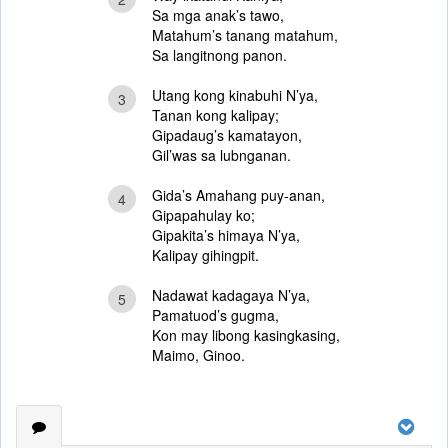
Sa mga anak’s tawo,
Matahum’s tanang matahum,
Sa langitnong panon.
Utang kong kinabuhi N’ya,
3
Tanan kong kalipay;
Gipadaug’s kamatayon,
Gil’was sa lubnganan.
Gida’s Amahang puy-anan,
4
Gipapahulay ko;
Gipakita’s himaya N’ya,
Kalipay gihingpit.
Nadawat kadagaya N’ya,
5
Pamatuod’s gugma,
Kon may libong kasingkasing,
Maimo, Ginoo.