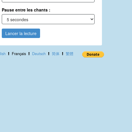
Pause entre les chants :
Lancer la lecture
lish
Français
Deutsch
简体
繁體