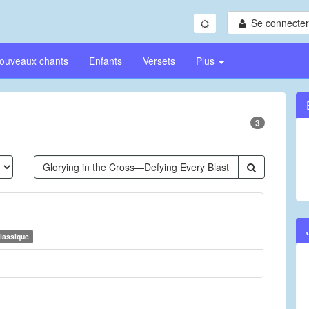
Se connecter/
ouveaux chants
Enfants
Versets
Plus
3
lassique