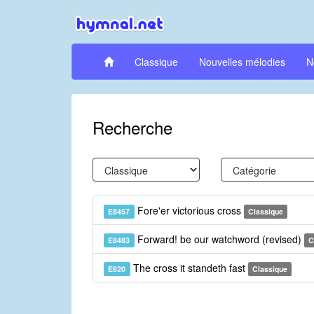
Classique
Nouvelles mélodies
N
Recherche
Fore'er victorious cross
E8457
Classique
Forward! be our watchword (revised)
E8483
C
The cross it standeth fast
E620
Classique