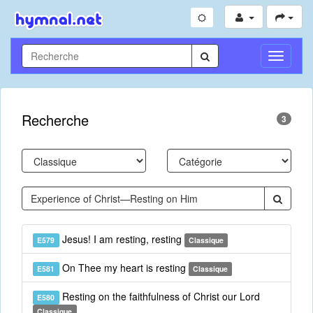
Toggle
Navigati
Recherche
3
Jesus! I am resting, resting
E579
Classique
On Thee my heart is resting
E581
Classique
Resting on the faithfulness of Christ our Lord
E580
Classique