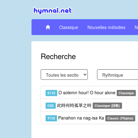
Classique
Nouvelles mélodies
N
Recherche
O solemn hour! O hour alone
E110
Classique
此時何時孤單之時
C92
Classique (詩歌)
Panahon na nag-isa Ka
T110
Classic (Filipino)