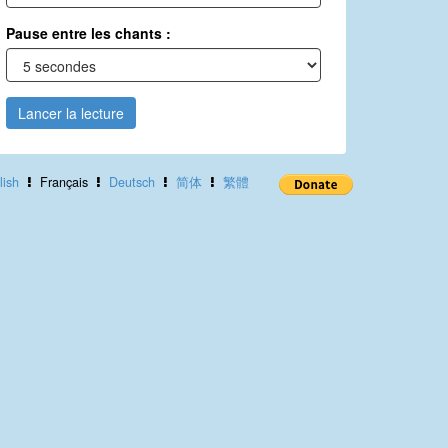
Pause entre les chants :
Lancer la lecture
lish
Français
Deutsch
简体
繁體