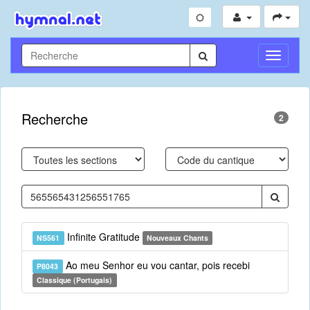
Toggle
Navigati
Recherche
2
Infinite Gratitude
NS561
Nouveaux Chants
Ao meu Senhor eu vou cantar, pois recebi
P8043
Classique (Portugais)