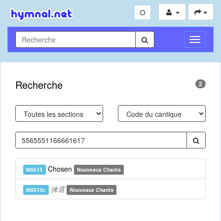
Toggle
Navigati
Recherche
2
Chosen
NS513
Nouveaux Chants
揀選
NS513c
Nouveaux Chants