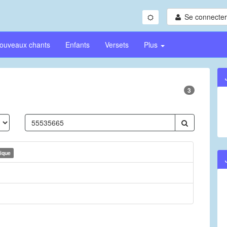
Se connecter/
ouveaux chants
Enfants
Versets
Plus
3
ique