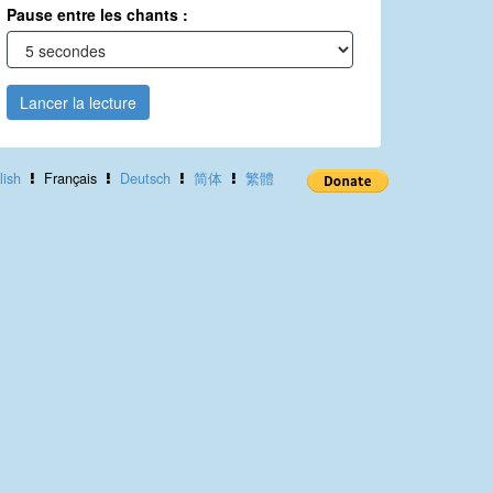
Pause entre les chants :
Lancer la lecture
lish
Français
Deutsch
简体
繁體