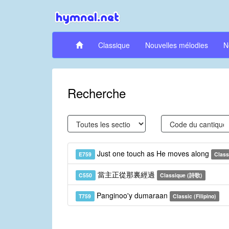
Classique
Nouvelles mélodies
N
Recherche
Just one touch as He moves along
E759
Class
當主正從那裏經過
C550
Classique (詩歌)
Panginoo'y dumaraan
T759
Classic (Filipino)