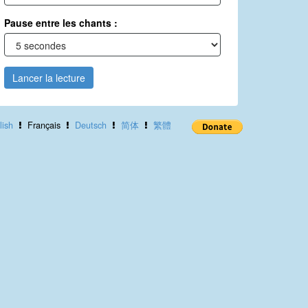
Pause entre les chants :
Lancer la lecture
lish
Français
Deutsch
简体
繁體