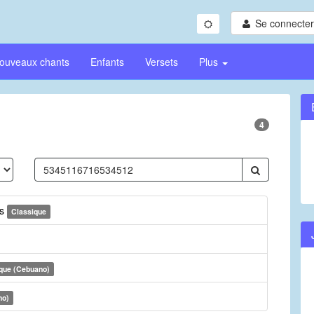
Se connecter/
ouveaux chants
Enfants
Versets
Plus
4
es
Classique
que (Cebuano)
no)