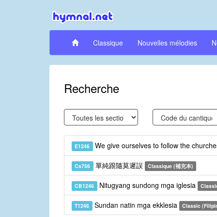
Classique
Nouvelles mélodies
N
Recherche
We give ourselves to follow the church
E1246
單純跟隨莫遲誤
Cs756
Classique (補充本)
Nitugyang sundong mga iglesia
CB1246
Classi
Sundan natin mga ekklesia
T1246
Classic (Filipi