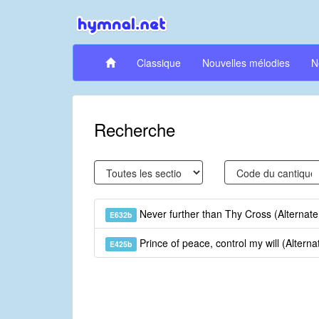
Classique
Nouvelles mélodies
N
Recherche
Never further than Thy Cross (Alternat
E632b
Prince of peace, control my will (Altern
E425b