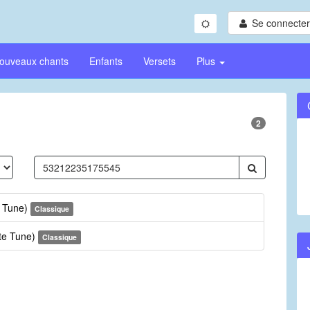
Se connecter/
ouveaux chants
Enfants
Versets
Plus
2
e Tune)
Classique
ate Tune)
Classique