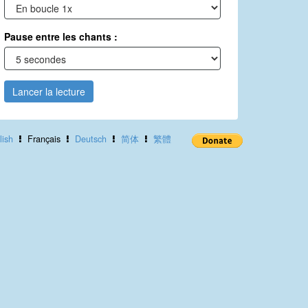
Pause entre les chants :
Lancer la lecture
lish
Français
Deutsch
简体
繁體