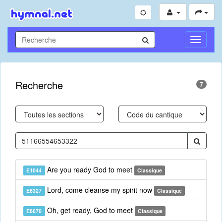
Toggle
Navigati
Recherche
7
Are you ready God to meet
E1044
Classique
Lord, come cleanse my spirit now
E8327
Classique
Oh, get ready, God to meet
E8670
Classique