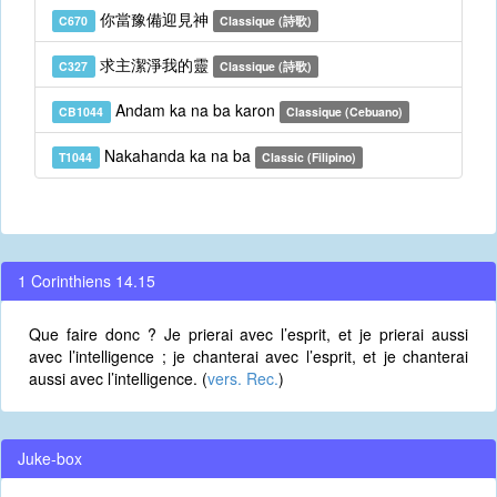
你當豫備迎見神
C670
Classique (詩歌)
求主潔淨我的靈
C327
Classique (詩歌)
Andam ka na ba karon
CB1044
Classique (Cebuano)
Nakahanda ka na ba
T1044
Classic (Filipino)
1 Corinthiens 14.15
Que faire donc ? Je prierai avec l’esprit, et je prierai aussi
avec l’intelligence ; je chanterai avec l’esprit, et je chanterai
aussi avec l’intelligence. (
vers. Rec.
)
Juke-box