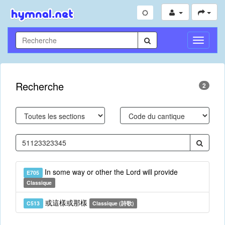
Toggle
Navigati
Recherche
2
In some way or other the Lord will provide
E705
Classique
或這樣或那樣
C513
Classique (詩歌)