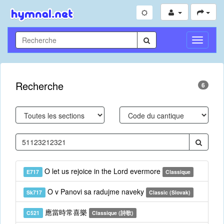
Toggle
Navigati
Recherche
6
O let us rejoice in the Lord evermore
E717
Classique
O v Panovi sa radujme naveky
Sk717
Classic (Slovak)
應當時常喜樂
C521
Classique (詩歌)