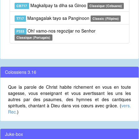
Magkalipay ta diha sa Ginoo
CB717
Classique (Cebuano)
Mangagalak tayo sa Panginoon
T717
Classic (Filipino)
Oh! vamo-nos regozijar no Senhor
P333
Classique (Portugais)
Colossiens 3.16
Que la parole de Christ habite richement en vous en toute
sagesse, vous enseignant et vous avertissant les uns les
autres par des psaumes, des hymnes et des cantiques
spirituels, chantant à Dieu dans vos cœurs avec grâce. (
vers.
Rec.
)
Juke-box