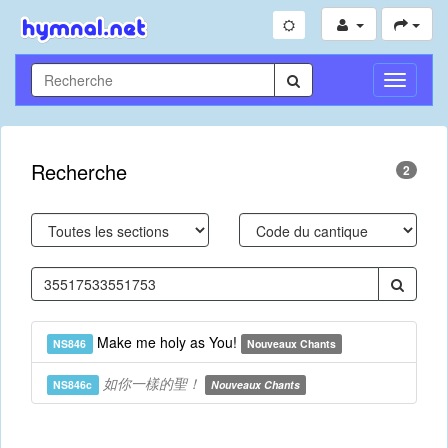
Toggle
Navigati
Recherche
2
Make me holy as You!
NS846
Nouveaux Chants
如你一樣的聖！
NS846c
Nouveaux Chants