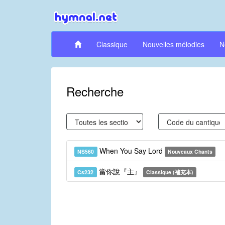
Classique
Nouvelles mélodies
N
Recherche
When You Say Lord
NS560
Nouveaux Chants
當你說『主』
Cs232
Classique (補充本)