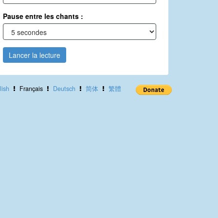
Pause entre les chants :
Lancer la lecture
lish
Français
Deutsch
简体
繁體