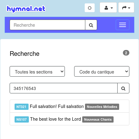
Toggle
Navigati
Recherche
2
Full salvation! Full salvation
NT321
Nouvelles Mélodies
The best love for the Lord
NS107
Nouveaux Chants