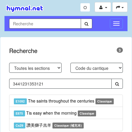
Toggle
Navigati
Recherche
3
The saints throughout the centuries
E1092
Classique
Tis easy when the morning
E875
Classique
讚美獅子羔羊
Cs29
Classique (補充本)