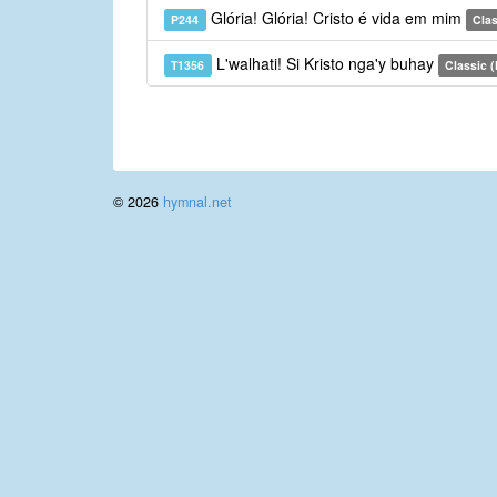
Glória! Glória! Cristo é vida em mim
P244
Clas
L'walhati! Si Kristo nga'y buhay
T1356
Classic (
© 2026
hymnal.net