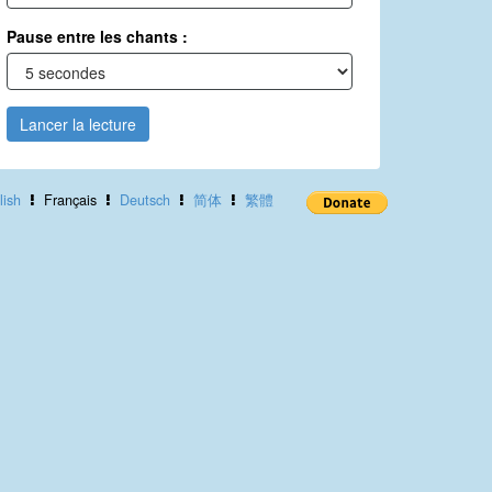
Pause entre les chants :
Lancer la lecture
lish
Français
Deutsch
简体
繁體