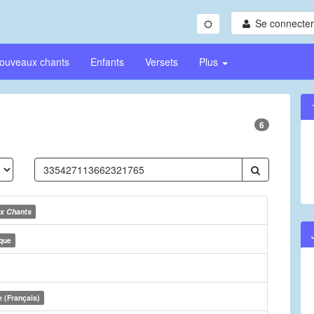
Se connecter/
ouveaux chants
Enfants
Versets
Plus
6
x Chants
que
 (Français)