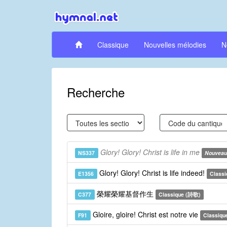
Classique
Nouvelles mélodies
N
Recherche
Glory! Glory! Christ is life in me
NS337
Nouveau
Glory! Glory! Christ is life indeed!
E1356
Classi
榮耀榮耀基督作生
C377
Classique (詩歌)
Gloire, gloire! Christ est notre vie
F91
Classique