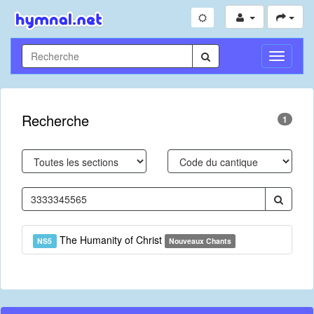
Toggle
Navigati
Recherche
1
The Humanity of Christ
NS5
Nouveaux Chants