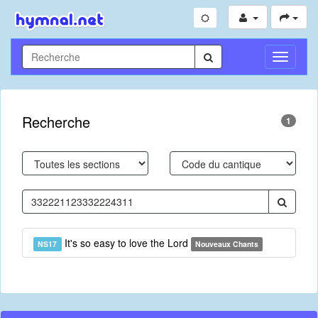
Toggle
Navigati
Recherche
1
It's so easy to love the Lord
NS17
Nouveaux Chants