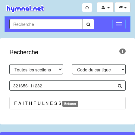
Toggle
Navigati
Recherche
1
F-A-I-T-H-F-U-L-N-E-S-S
Enfants