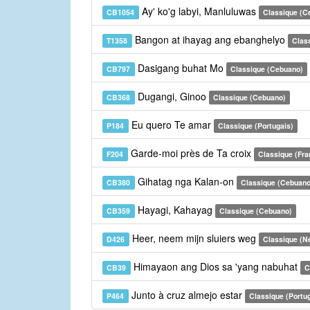
Ay' ko'g labyi, Manluluwas
CB1054
Classique (C
Bangon at ihayag ang ebanghelyo
T1358
Class
Dasigang buhat Mo
CB797
Classique (Cebuano)
Dugangi, Ginoo
CB368
Classique (Cebuano)
Eu quero Te amar
P184
Classique (Portugais)
Garde-moi près de Ta croix
F204
Classique (Fra
Gihatag nga Kalan-on
CB380
Classique (Cebuano
Hayagi, Kahayag
CB359
Classique (Cebuano)
Heer, neem mijn sluiers weg
D426
Classique (N
Himayaon ang Dios sa 'yang nabuhat
CB39
C
Junto à cruz almejo estar
P464
Classique (Portu