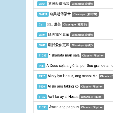
速興起傳福音
C664
Classique (詩歌)
速興起傳福音
Cs853
Classique (補充本)
開口讚美
Cs1
Classique (補充本)
除去我的遮蔽
C324
Classique (詩歌)
願我愛你更深
C281
Classique (詩歌)
"Iskarlata man sala
T1037
Classic (Filipino)
A Deus seja a glória, por Seu grande am
P28
Ako'y Iyo Hesus, ang sinabi Mo
T387
Classic (F
Al'sin ang tabing ko
T426
Classic (Filipino)
Awit ko ay si Hesus
T165
Classic (Filipino)
Awitin ang pagpuri
T1095
Classic (Filipino)