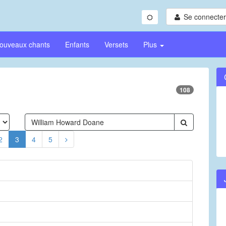
Se connecter/
ouveaux chants
Enfants
Versets
Plus
108
2
3
4
5