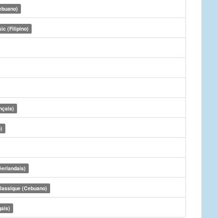
ebuano)
ic (Filipino)
nçais)
)
éerlandais)
lassique (Cebuano)
gais)