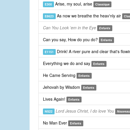
Arise, my soul, arise
E300
Classique
As now we breathe the heav'nly air
E8623
Cla
Can You Look 'em in the Eye
Enfants
Can you say, How do you do?
Enfants
Drink! A river pure and clear that's flow
E1151
Everything we do and say
Enfants
He Came Serving
Enfants
Jehovah by Wisdom
Enfants
Lives Again!
Enfants
Lord Jesus Christ, I do love You
NS22
Nouveau
No Man Ever
Enfants