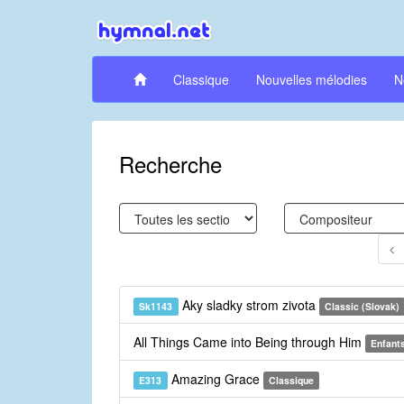
Classique
Nouvelles mélodies
N
Recherche
Aky sladky strom zivota
Sk1143
Classic (Slovak)
All Things Came into Being through Him
Enfant
Amazing Grace
E313
Classique