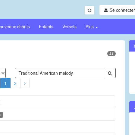
Se connecter/
ouveaux chants
Enfants
Versets
Plus
41
1
2
s