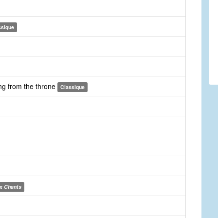
ssique
ing from the throne
Classique
x Chants