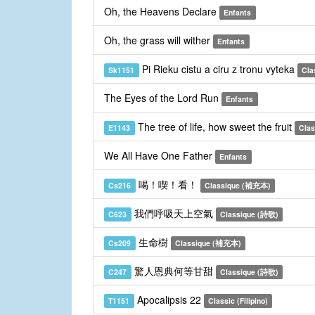
Oh, the Heavens Declare
Enfants
Oh, the grass will wither
Enfants
Pi Rieku cistu a ciru z tronu vyteka
Sk1151
Cla
The Eyes of the Lord Run
Enfants
The tree of life, how sweet the fruit
E1143
Clas
We All Have One Father
Enfants
喝！喫！看！
Cs216
Classique (補充本)
我們呼吸天上空氣
C623
Classique (詩歌)
生命樹
Cs209
Classique (補充本)
驚人恩典何等甘甜
C247
Classique (詩歌)
Apocalipsis 22
T1151
Classic (Filipino)