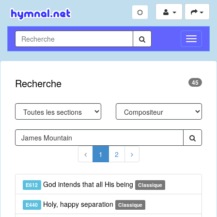
Toggle
Navigati
Recherche
45
1
2
God intends that all His being
E612
Classique
Holy, happy separation
E440
Classique