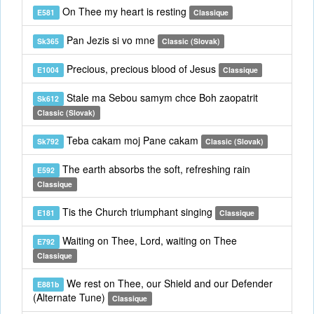
On Thee my heart is resting
E581
Classique
Pan Jezis si vo mne
Sk365
Classic (Slovak)
Precious, precious blood of Jesus
E1004
Classique
Stale ma Sebou samym chce Boh zaopatrit
Sk612
Classic (Slovak)
Teba cakam moj Pane cakam
Sk792
Classic (Slovak)
The earth absorbs the soft, refreshing rain
E592
Classique
Tis the Church triumphant singing
E181
Classique
Waiting on Thee, Lord, waiting on Thee
E792
Classique
We rest on Thee, our Shield and our Defender
E881b
(Alternate Tune)
Classique