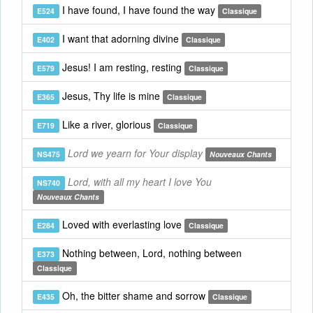
I have found, I have found the way
E524
Classique
I want that adorning divine
E402
Classique
Jesus! I am resting, resting
E579
Classique
Jesus, Thy life is mine
E365
Classique
Like a river, glorious
E719
Classique
Lord we yearn for Your display
NS475
Nouveaux Chants
Lord, with all my heart I love You
NS740
Nouveaux Chants
Loved with everlasting love
E284
Classique
Nothing between, Lord, nothing between
E373
Classique
Oh, the bitter shame and sorrow
E435
Classique