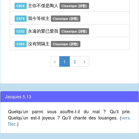
主你不僅是陶人
C604
Classique (詩歌)
我今等候主
C574
Classique (詩歌)
永遠的愛已愛我
C232
Classique (詩歌)
沒有間隔主
C284
Classique (詩歌)
1
2
Jacques 5.13
Quelqu’un parmi vous souffre-t-il du mal ? Qu’il prie.
Quelqu’un est-il joyeux ? Qu’il chante des louanges. (
vers.
Rec.
)