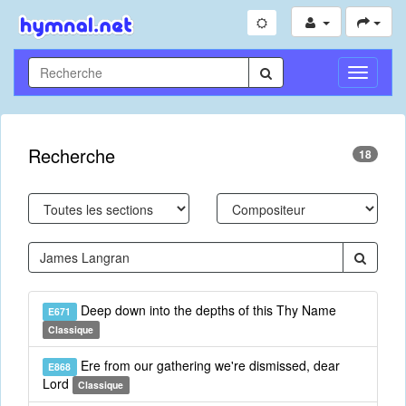
Toggle
Navigati
Recherche
18
Deep down into the depths of this Thy Name
E671
Classique
Ere from our gathering we're dismissed, dear
E868
Lord
Classique