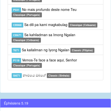
No mais profundo deste nome Teu
P331
Classique (Portugais)
Sa dili pa kami magkabulag
CB868
Classique (Cebuano)
Sa kahiladman sa Imong Ngalan
CB671
Classique (Cebuano)
Sa kailaliman ng Iyong Ngalan
T671
Classic (Filipino)
Vemos-Te face a face aqui, Senhor
P119
Classique (Portugais)
නාමයෙ ඔබගේ
Si671
Classic (Sinhala)
Éphésiens 5.19