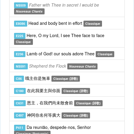
Father with Thee in secret I would be
NS509
Nouveaux Chants
Head and body bent in effort
E8086
Classique
Here, O my Lord, I see Thee face to face
E225
Classique
Lamb of God! our souls adore Thee
E236
Classique
Shepherd the Flock
NS591
Nouveaux Chants
哦主你是無辜
C86
Classique (詩歌)
在此我要主與你面
C180
Classique (詩歌)
恩主，在我們尚未散會前
C631
Classique (詩歌)
神阿你名何等廣大
C497
Classique (詩歌)
Da reunião, despede-nos, Senhor
P411
Classique (Portugais)