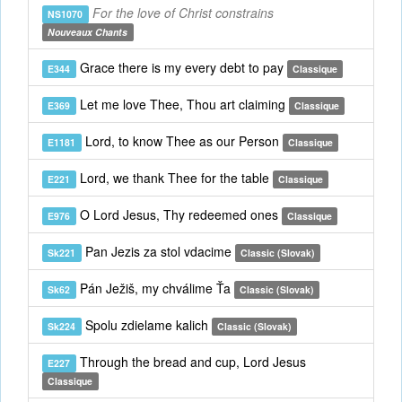
For the love of Christ constrains
NS1070
Nouveaux Chants
Grace there is my every debt to pay
E344
Classique
Let me love Thee, Thou art claiming
E369
Classique
Lord, to know Thee as our Person
E1181
Classique
Lord, we thank Thee for the table
E221
Classique
O Lord Jesus, Thy redeemed ones
E976
Classique
Pan Jezis za stol vdacime
Sk221
Classic (Slovak)
Pán Ježiš, my chválime Ťa
Sk62
Classic (Slovak)
Spolu zdielame kalich
Sk224
Classic (Slovak)
Through the bread and cup, Lord Jesus
E227
Classique