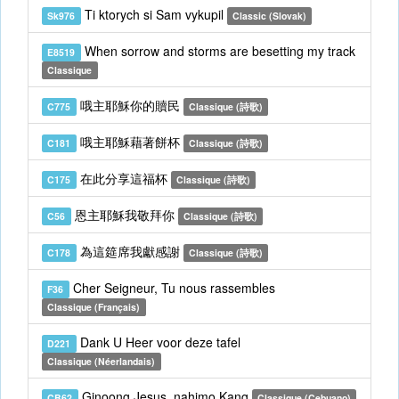
Ti ktorych si Sam vykupil
Sk976
Classic (Slovak)
When sorrow and storms are besetting my track
E8519
Classique
哦主耶穌你的贖民
C775
Classique (詩歌)
哦主耶穌藉著餅杯
C181
Classique (詩歌)
在此分享這福杯
C175
Classique (詩歌)
恩主耶穌我敬拜你
C56
Classique (詩歌)
為這筵席我獻感謝
C178
Classique (詩歌)
Cher Seigneur, Tu nous rassembles
F36
Classique (Français)
Dank U Heer voor deze tafel
D221
Classique (Néerlandais)
Ginoong Jesus, nahimo Kang
CB62
Classique (Cebuano)