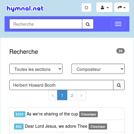
Toggle
Navigati
Recherche
39
1
2
As we're sharing of the cup
E224
Classique
Dear Lord Jesus, we adore Thee
E62
Classique