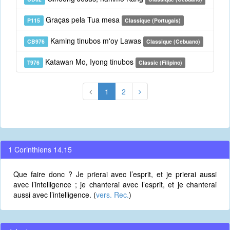
Graças pela Tua mesa
P115
Classique (Portugais)
Kaming tinubos m'oy Lawas
CB976
Classique (Cebuano)
Katawan Mo, Iyong tinubos
T976
Classic (Filipino)
1
2
1 Corinthiens 14.15
Que faire donc ? Je prierai avec l’esprit, et je prierai aussi
avec l’intelligence ; je chanterai avec l’esprit, et je chanterai
aussi avec l’intelligence. (
vers. Rec.
)