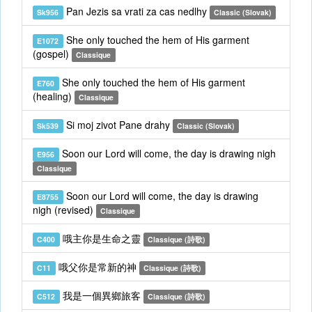
Pan Jezis sa vrati za cas nedlhy
Sk956
Classic (Slovak)
She only touched the hem of His garment
E1072
(gospel)
Classique
She only touched the hem of His garment
E760
(healing)
Classique
Si moj zivot Pane drahy
Sk539
Classic (Slovak)
Soon our Lord will come, the day is drawing nigh
E956
Classique
Soon our Lord will come, the day is drawing
E8755
nigh (revised)
Classique
哦主你是生命之靈
C400
Classique (詩歌)
哦父你是常新的神
C11
Classique (詩歌)
我是一個異鄉旅客
C512
Classique (詩歌)