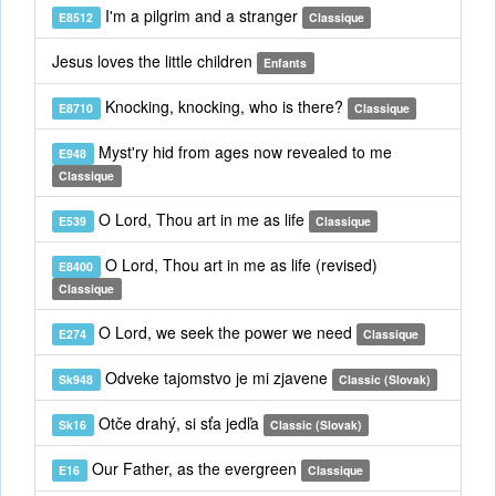
I'm a pilgrim and a stranger
E8512
Classique
Jesus loves the little children
Enfants
Knocking, knocking, who is there?
E8710
Classique
Myst'ry hid from ages now revealed to me
E948
Classique
O Lord, Thou art in me as life
E539
Classique
O Lord, Thou art in me as life (revised)
E8400
Classique
O Lord, we seek the power we need
E274
Classique
Odveke tajomstvo je mi zjavene
Sk948
Classic (Slovak)
Otče drahý, si sťa jedľa
Sk16
Classic (Slovak)
Our Father, as the evergreen
E16
Classique