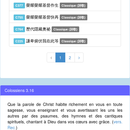
榮耀榮耀基督作生
C377
Classique (詩歌)
榮耀榮耀基督快再
C755
Classique (詩歌)
歷代隱藏奧祕
C764
Classique (詩歌)
謙卑俯伏我在此等
C225
Classique (詩歌)
1
2
Colossiens 3.16
Que la parole de Christ habite richement en vous en toute
sagesse, vous enseignant et vous avertissant les uns les
autres par des psaumes, des hymnes et des cantiques
spirituels, chantant à Dieu dans vos cœurs avec grâce. (
vers.
Rec.
)