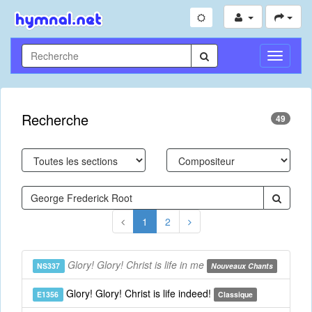
Toggle
Navigati
Recherche
49
1
2
Glory! Glory! Christ is life in me
NS337
Nouveaux Chants
Glory! Glory! Christ is life indeed!
E1356
Classique