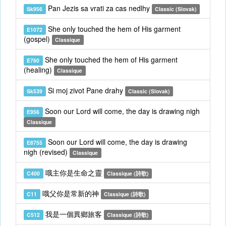
Pan Jezis sa vrati za cas nedlhy
Sk956
Classic (Slovak)
She only touched the hem of His garment
E1072
(gospel)
Classique
She only touched the hem of His garment
E760
(healing)
Classique
Si moj zivot Pane drahy
Sk539
Classic (Slovak)
Soon our Lord will come, the day is drawing nigh
E956
Classique
Soon our Lord will come, the day is drawing
E8755
nigh (revised)
Classique
哦主你是生命之靈
C400
Classique (詩歌)
哦父你是常新的神
C11
Classique (詩歌)
我是一個異鄉旅客
C512
Classique (詩歌)