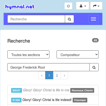
Toggle
Navigati
Recherche
49
1
2
Glory! Glory! Christ is life in me
NS337
Nouveaux Chants
Glory! Glory! Christ is life indeed!
E1356
Classique