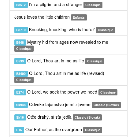
I'm a pilgrim and a stranger
E8512
Classique
Jesus loves the little children
Enfants
Knocking, knocking, who is there?
E8710
Classique
Myst'ry hid from ages now revealed to me
E948
Classique
O Lord, Thou art in me as life
E539
Classique
O Lord, Thou art in me as life (revised)
E8400
Classique
O Lord, we seek the power we need
E274
Classique
Odveke tajomstvo je mi zjavene
Sk948
Classic (Slovak)
Otče drahý, si sťa jedľa
Sk16
Classic (Slovak)
Our Father, as the evergreen
E16
Classique