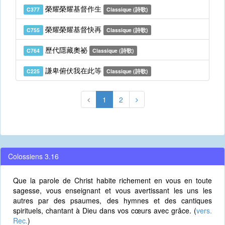
榮耀榮耀基督作生
C377
Classique (詩歌)
榮耀榮耀基督快再
C755
Classique (詩歌)
歷代隱藏奧祕
C764
Classique (詩歌)
謙卑俯伏我在此等
C225
Classique (詩歌)
1
2
Colossiens 3.16
Que la parole de Christ habite richement en vous en toute
sagesse, vous enseignant et vous avertissant les uns les
autres par des psaumes, des hymnes et des cantiques
spirituels, chantant à Dieu dans vos cœurs avec grâce. (
vers.
Rec.
)