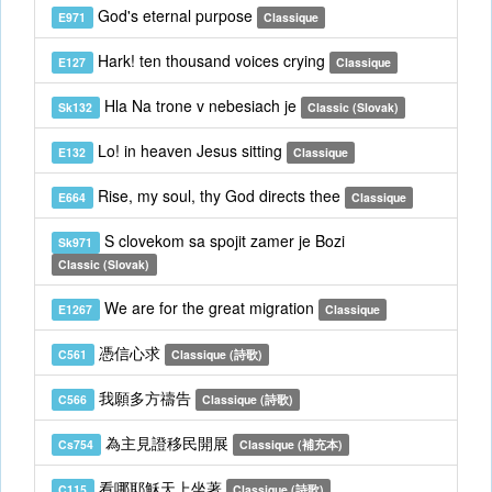
God's eternal purpose
E971
Classique
Hark! ten thousand voices crying
E127
Classique
Hla Na trone v nebesiach je
Sk132
Classic (Slovak)
Lo! in heaven Jesus sitting
E132
Classique
Rise, my soul, thy God directs thee
E664
Classique
S clovekom sa spojit zamer je Bozi
Sk971
Classic (Slovak)
We are for the great migration
E1267
Classique
憑信心求
C561
Classique (詩歌)
我願多方禱告
C566
Classique (詩歌)
為主見證移民開展
Cs754
Classique (補充本)
看哪耶穌天上坐著
C115
Classique (詩歌)