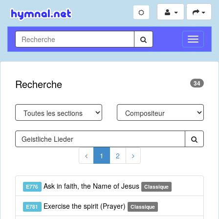
Toggle
Navigati
Recherche
34
1
2
Ask in faith, the Name of Jesus
E776
Classique
Exercise the spirit (Prayer)
E781
Classique