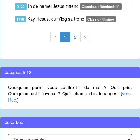
In de hemel Jezus zittend
D132
Classique (Néerlandais)
Kay Hesus, dum'log sa trono
T776
Classic (Filipino)
1
2
Jacques 5.13
Quelqu’un parmi vous souffre-t-il du mal ? Qu’il prie.
Quelqu’un est-il joyeux ? Qu’il chante des louanges. (
vers.
Rec.
)
Juke-box