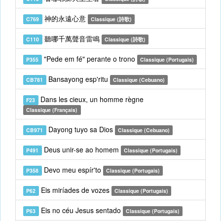
神的永遠心意
C769
Classique (詩歌)
聽哪千萬聲音雷鳴
C110
Classique (詩歌)
"Pede em fé" perante o trono
P355
Classique (Portugais)
Bansayong esp'ritu
CB781
Classique (Cebuano)
Dans les cieux, un homme règne
F23
Classique (Français)
Dayong tuyo sa Dios
CB971
Classique (Cebuano)
Deus unir-se ao homem
P491
Classique (Portugais)
Devo meu espír'to
P358
Classique (Portugais)
Eis miríades de vozes
P62
Classique (Portugais)
Eis no céu Jesus sentado
P63
Classique (Portugais)