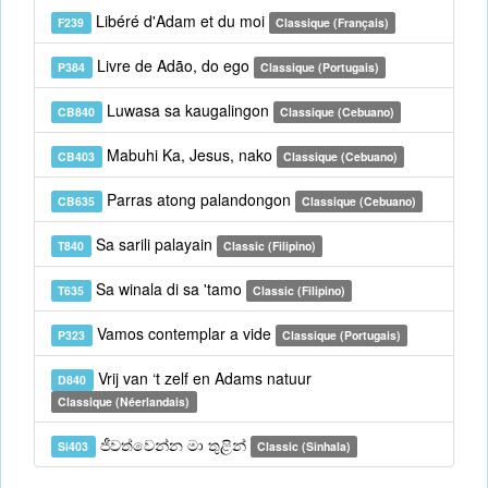
Libéré d'Adam et du moi
F239
Classique (Français)
Livre de Adão, do ego
P384
Classique (Portugais)
Luwasa sa kaugalingon
CB840
Classique (Cebuano)
Mabuhi Ka, Jesus, nako
CB403
Classique (Cebuano)
Parras atong palandongon
CB635
Classique (Cebuano)
Sa sarili palayain
T840
Classic (Filipino)
Sa winala di sa 'tamo
T635
Classic (Filipino)
Vamos contemplar a vide
P323
Classique (Portugais)
Vrij van ‘t zelf en Adams natuur
D840
Classique (Néerlandais)
ජීවත්වෙන්න මා තුළින්
Si403
Classic (Sinhala)