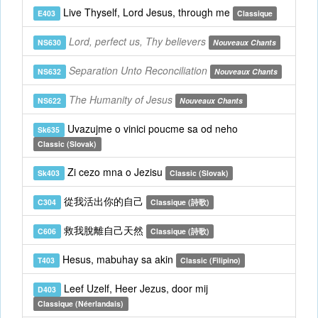
Live Thyself, Lord Jesus, through me
E403
Classique
Lord, perfect us, Thy believers
NS630
Nouveaux Chants
Separation Unto Reconciliation
NS632
Nouveaux Chants
The Humanity of Jesus
NS622
Nouveaux Chants
Uvazujme o vinici poucme sa od neho
Sk635
Classic (Slovak)
Zi cezo mna o Jezisu
Sk403
Classic (Slovak)
從我活出你的自己
C304
Classique (詩歌)
救我脫離自己天然
C606
Classique (詩歌)
Hesus, mabuhay sa akin
T403
Classic (Filipino)
Leef Uzelf, Heer Jezus, door mij
D403
Classique (Néerlandais)