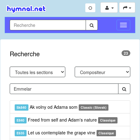
Toggle
Navigati
Recherche
23
Ak volny od Adama som
Sk840
Classic (Slovak)
Freed from self and Adam's nature
E840
Classique
Let us contemplate the grape vine
E635
Classique