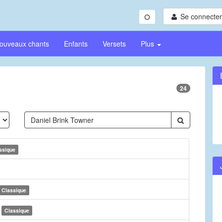
Se connecter/
ouveaux chants
Enfants
Versets
Plus
24
ssique
Classique
d
Classique