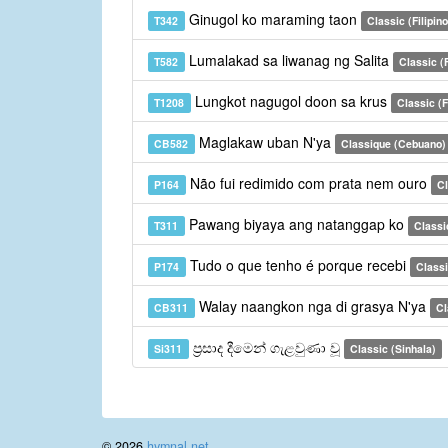
Ginugol ko maraming taon
T342
Classic (Filipino
Lumalakad sa liwanag ng Salita
T582
Classic (F
Lungkot nagugol doon sa krus
T1208
Classic (F
Maglakaw uban N'ya
CB582
Classique (Cebuano)
Não fui redimido com prata nem ouro
P164
Cl
Pawang biyaya ang natanggap ko
T311
Classic
Tudo o que tenho é porque recebi
P174
Classi
Walay naangkon nga di grasya N'ya
CB311
Cl
ප්‍රසාද දීමෙන් ගැළවුණා වූ
Si311
Classic (Sinhala)
© 2026
hymnal.net