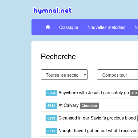
Classique
Nouvelles mélodies
N
Recherche
Anywhere with Jesus I can safely go
E584
Cla
At Calvary
E342
Classique
Cleansed in our Savior's precious blood
E293
Naught have I gotten but what I receive
E311