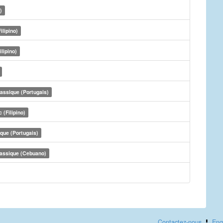
)
ilipino)
ilipino)
assique (Portugais)
 (Filipino)
que (Portugais)
assique (Cebuano)
Contactez-nous
Eng