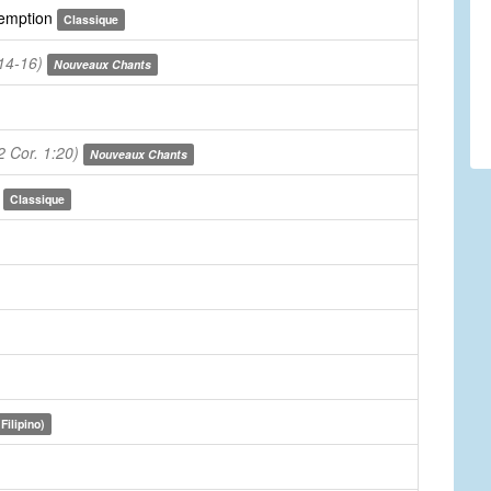
demption
Classique
14-16)
Nouveaux Chants
 Cor. 1:20)
Nouveaux Chants
s
Classique
Filipino)