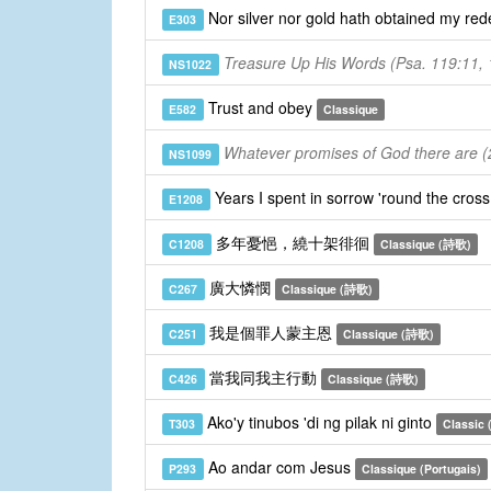
Nor silver nor gold hath obtained my re
E303
Treasure Up His Words (Psa. 119:11, 
NS1022
Trust and obey
E582
Classique
Whatever promises of God there are (2
NS1099
Years I spent in sorrow 'round the cros
E1208
多年憂悒，繞十架徘徊
C1208
Classique (詩歌)
廣大憐憫
C267
Classique (詩歌)
我是個罪人蒙主恩
C251
Classique (詩歌)
當我同我主行動
C426
Classique (詩歌)
Ako'y tinubos 'di ng pilak ni ginto
T303
Classic (
Ao andar com Jesus
P293
Classique (Portugais)