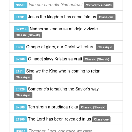
Into our care did God entrust
NS510
Nouveaux Chants
Jesus the kingdom has come into us
E1301
Classique
Nadherna zmena sa mi deje v zivote
Sk1219
Classic (Slovak)
O hope of glory, our Christ will return
E966
Classique
O nadej slavy Kristus sa vrati
Sk966
Classic (Slovak)
Sing we the King who is coming to reign
E151
Classique
Someone's forsaking the Savior's way
E8329
Classique
Ten strom a prudiaca rieka
Sk509
Classic (Slovak)
The Lord has been revealed in us
E1300
Classique
Together, Lord, our voice we raise
NS816