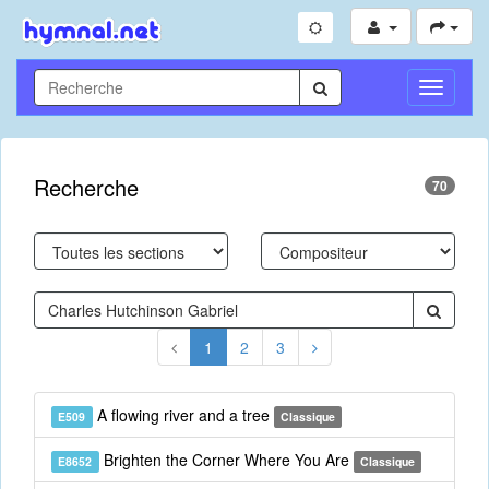
Toggle
Navigati
Recherche
70
1
2
3
A flowing river and a tree
E509
Classique
Brighten the Corner Where You Are
E8652
Classique