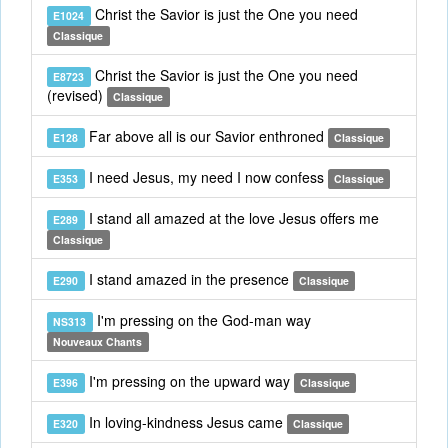
Christ the Savior is just the One you need
E1024
Classique
Christ the Savior is just the One you need
E8723
(revised)
Classique
Far above all is our Savior enthroned
E128
Classique
I need Jesus, my need I now confess
E353
Classique
I stand all amazed at the love Jesus offers me
E289
Classique
I stand amazed in the presence
E290
Classique
I'm pressing on the God-man way
NS313
Nouveaux Chants
I'm pressing on the upward way
E396
Classique
In loving-kindness Jesus came
E320
Classique