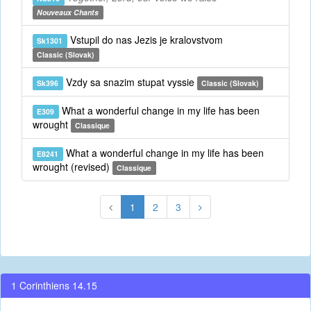
Nouveaux Chants
Vstupil do nas Jezis je kralovstvom
Sk1301
Classic (Slovak)
Vzdy sa snazim stupat vyssie
Sk396
Classic (Slovak)
What a wonderful change in my life has been
E309
wrought
Classique
What a wonderful change in my life has been
E8241
wrought (revised)
Classique
1
2
3
1 Corinthiens 14.15